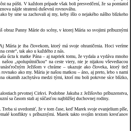
pôst na púšti. V každom prípade však boli presvedčení, že sa pomiatol
 znova nájde stratenú duševnú rovnováhu.
 by sme sa zachovali aj my, keby išlo o nejakého nášho blízkeho
braz Panny Márie do scény, v ktorej Mária so svojimi príbuznými
ária je iba človekom, ktorý má svoje ohraničenia. Hoci veríme
„na ceste“, tak ako u každého z nás.
a úcta k matke Pána – aj napriek tomu, že vydala a vydáva mnoho
našou „spolupútničkou“ na ceste viery, nie je nijakou vševediacou
anásťročným Ježišom v chráme – ukazuje ako človeka, ktorý tiež
m rovnako ako my. Mária je našou matkou – áno, aj preto, lebo s nami
na okamih zachytáva medzi tými, ktorí mu boli pokrvne síce blízko,
tiach prvotnej Cirkvi. Podobne Jakuba z Ježišovho príbuzenstva,
uzní sa časom stali aj súčasťou najbližšej duchovnej rodiny.
reba si uvedomiť, že v tom čase, keď Marek svoje evanjelium píše,
nemalé konflikty s príbuznými. Marek takto svojím textom kresťanov