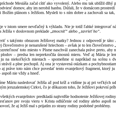
 príchode Mesiáša začal cítiť ako vyvolený. Alebo mu tak ublížil dlhý 
 odviesť domov, aby im nerobil hanbu. Dúfali, že v domácom prostredí
lánom s Ježišom. Mysleli to s ním dobre a zachovali sa tak, ako
tom smere nevďačný k výkladu. Nie je totiž ľahké integrovať náš o
sa Ježiša v doslovnom preklade „
zmocniť“
alebo
„zavrieť ho“.
kýmto obrazom Ježišovej matky? Jednou z odpovedí je táto: Aj M
 jej človečenstvo je nenarušené hriechom – avšak je to len človečenstvo 
osť toto miesto v Písme naschvál zanechala práve preto, aby naš
lodov – predsa len neprekročila únosnú mieru. Veď aj Mária je len 
ju na niekoľkých miestach – spomeňme si napríklad na scénu s dv
i strávil a plne pochopil. Aj ona je vystavená otázkam a pochybnostia
aj práve toto nám chce povedať tento evanjeliový fragment, ktorý ju 
 aspoň nie vždy a hneď.
u nasledovať Ježiša až pod kríž a vidíme ju aj pri veľkých udalos
eným jeruzalemskej Cirkvi, čo je dôkazom toho, že Ježišovi pokrvní príb
h evanjelistov predkladá najtvrdšie hodnotenie Ježišovej rodiny. T
resťanov pre svoju vieru v Krista odlúčenie od rodiny alebo aspoň 
vorí, že aj Ježiš mal s prijatím zo strany rodiny podobné problémy.