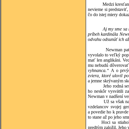
Medzi kresťanov, ktor
nevieme si predstaviť,
čo do istej miery doka
Aj my sme sa 
príbeh kardinála Newma
odvahu odsunúť ich až
Newman patril k naj
vyvolalo to veľký pop
mať len anglikáni. Ved
mu nebudú dôverovať a
vyhnanca.“
A o prvýc
zviera, ktoré ulovil p
a jemne skrývaným sk
Jeho rodná sestra sa 
ho neskôr vysvätili z
Newman v nadšení venov
Už sa však naučil kr
vzdelancov svojej ge
a povedie ho k pravde
to stane až po jeho smrt
Hoci sa stiaho
predtým založil. Jeho 