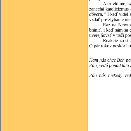
Ako vidíme, sv
zanechá katolicizmus 
dôveru.“
I keď videl a
vzdať pre zlyhanie nie
Raz na Newman
brániť, i keď sám sa 
uverejňovať v tlači po
Reakcie zo str
O pár rokov neskôr ho
Kam nás chce Boh na te
Pán, vedú ponad 
Pán nás niekedy vedi
(Rudo