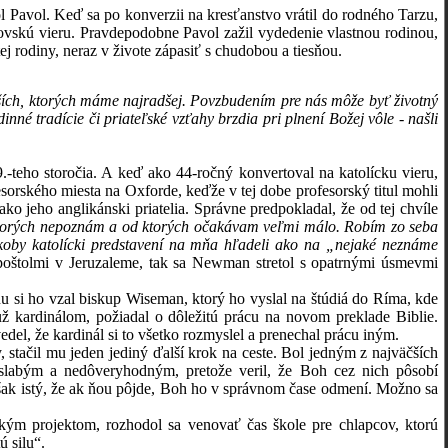
 Pavol. Keď sa po konverzii na kresťanstvo vrátil do rodného Tarzu,
idovskú vieru. Pravdepodobne Pavol zažil vydedenie vlastnou rodinou,
ej rodiny, neraz v živote zápasiť s chudobou a tiesňou.
žších, ktorých máme najradšej. Povzbudením pre nás môže byť životný
né tradície či priateľské vzťahy brzdia pri plnení Božej vôle - našli
 storočia. A keď ako 44-ročný konvertoval na katolícku vieru,
orského miesta na Oxforde, keďže v tej dobe profesorský titul mohli
ako jeho anglikánski priatelia. Správne predpokladal, že od tej chvíle
torých nepoznám a od ktorých očakávam veľmi málo. Robím zo seba
koby katolícki predstavení na mňa hľadeli ako na „nejaké neznáme
apoštolmi v Jeruzaleme, tak sa Newman stretol s opatrnými úsmevmi
si ho vzal biskup Wiseman, ktorý ho vyslal na štúdiá do Ríma, kde
už kardinálom, požiadal o dôležitú prácu na novom preklade Biblie.
el, že kardinál si to všetko rozmyslel a prenechal prácu iným.
ačil mu jeden jediný ďalší krok na ceste. Bol jedným z najväčších
 slabým a nedôveryhodným, pretože veril, že Boh cez nich pôsobí
však istý, že ak ňou pôjde, Boh ho v správnom čase odmení. Možno sa
ľkým projektom, rozhodol sa venovať čas škole pre chlapcov, ktorú
ú silu“.