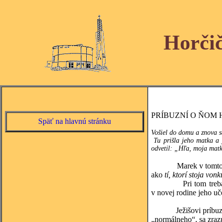
Horči
PRÍBUZNÍ O ŇOM 
Späť na hlavnú stránku
Vošiel do domu a znova sa
Tu prišla jeho matka a j
odvetil: „Hľa, moja matk
Marek v tomto evanje
ako
tí, ktorí stoja v
Pri tom treba mať na
v novej rodine jeho uč
Ježišovi príbuzní pri
„normálneho“, sa zrazu