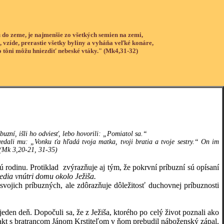
 do zeme, je najmenšie zo všetkých semien na zemi,
, vzíde, prerastie všetky byliny a vyháňa veľké konáre,
o tôni môžu hniezdiť nebeské vtáky." (Mk4,31-32)
buzní, išli ho odviesť, lebo hovorili: „Pomiatol sa.“
vedali mu: „Vonku ťa hľadá tvoja matka, tvoji bratia a tvoje sestry.“ On im
“ (Mk 3,20-21, 31-35)
nu. Protiklad zvýrazňuje aj tým, že pokrvní príbuzní sú opísaní
 sedia vnútri domu okolo Ježiša.
ich príbuzných, ale zdôrazňuje dôležitosť duchovnej príbuznosti
en deň. Dopočuli sa, že z Ježiša, ktorého po celý život poznali ako
ontakt s bratrancom Jánom Krstiteľom v ňom prebudil náboženský zápal,