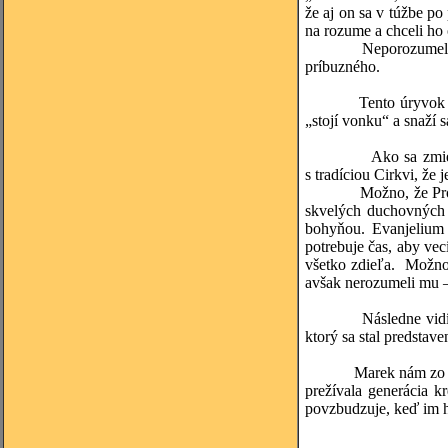
že aj on sa v túžbe po
na rozume a chceli ho
Neporozumeli Božím p
príbuzného.
Tento úryvok je v is
„stojí vonku“ a snaží 
Ako sa zmieriť s ta
s tradíciou Cirkvi, že
Možno, že Prozreteľn
skvelých duchovných p
bohyňou. Evanjelium 
potrebuje čas, aby vec
všetko zdieľa. Možno 
avšak nerozumeli mu –
Následne vidíme Mári
ktorý sa stal predstav
Marek nám zo všetkýc
prežívala generácia k
povzbudzuje, keď im ho