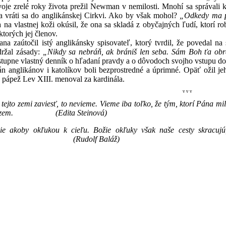
oje zrelé roky života prežil Newman v nemilosti. Mnohí sa správali k 
a vráti sa do anglikánskej Cirkvi. Ako by však mohol?
„Odkedy ma pri
 na vlastnej koži okúsil, že ona sa skladá z obyčajných ľudí, ktorí r
ktorých jej členov.
a zaútočil istý anglikánsky spisovateľ, ktorý tvrdil, že povedal 
držal zásady:
„Nikdy sa nebráň, ak brániš len seba. Sám Boh ťa obr
stupne vlastný denník o hľadaní pravdy a o dôvodoch svojho vstupu do 
án anglikánov i katolíkov boli bezprostredné a úprimné. Opäť ožil jeh
 pápež Lev XIII. menoval za kardinála.
v v v
jto zemi zaviesť, to nevieme. Vieme iba toľko, že tým, ktorí Pána milujú
túto zem. (Edita Steinová)
e akoby okľukou k cieľu. Božie okľuky však naše cesty skracujú,
lf Baláž)