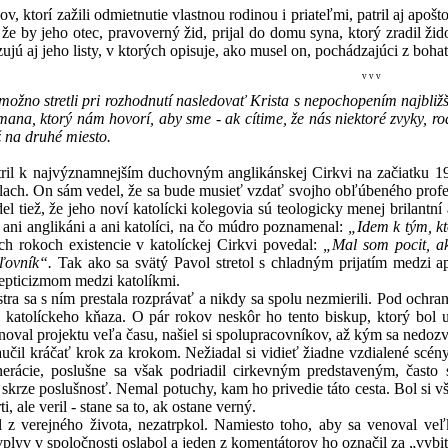
í zažili odmietnutie vlastnou rodinou i priateľmi, patril aj apoštol
 že by jeho otec, pravoverný žid, prijal do domu syna, ktorý zradil ž
zujú aj jeho listy, v ktorých opisuje, ako musel on, pochádzajúci z bohat
v v v
možno stretli pri rozhodnutí nasledovať Krista s nepochopením najbli
na, ktorý nám hovorí, aby sme - ak cítime, že nás niektoré zvyky, rodin
 na druhé miesto.
významnejším duchovným anglikánskej Cirkvi na začiatku 19.-teho
lach. On sám vedel, že sa bude musieť vzdať svojho obľúbeného profes
el tiež, že jeho noví katolícki kolegovia sú teologicky menej brilantní 
ni anglikáni a ani katolíci, na čo múdro poznamenal:
„Idem k tým, k
h rokoch existencie v katolíckej Cirkvi povedal:
„Mal som pocit, a
oľovník“.
Tak ako sa svätý Pavol stretol s chladným prijatím medzi 
epticizmom medzi katolíkmi.
s ním prestala rozprávať a nikdy sa spolu nezmierili. Pod ochranu 
a katolíckeho kňaza. O pár rokov neskôr ho tento biskup, ktorý bol 
al projektu veľa času, našiel si spolupracovníkov, až kým sa nedozved
áčať krok za krokom. Nežiadal si vidieť žiadne vzdialené scény, st
nerácie, poslušne sa však podriadil cirkevným predstaveným, často
 skrze poslušnosť. Nemal potuchy, kam ho privedie táto cesta. Bol si 
i, ale veril - stane sa to, ak ostane verný.
l z verejného života, nezatrpkol. Namiesto toho, aby sa venoval ve
vplyv v spoločnosti oslabol a jeden z komentátorov ho označil za „vybit