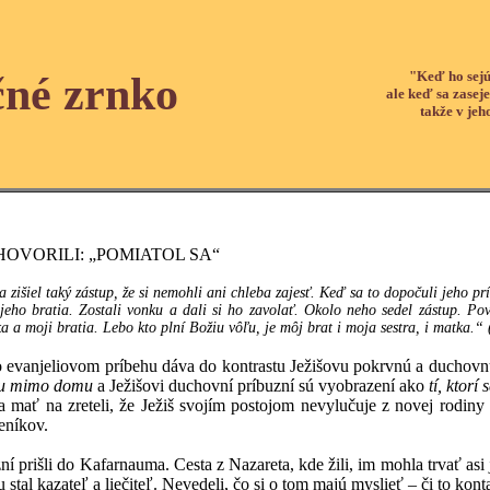
"Keď ho sejú
čné zrnko
ale keď sa zaseje
takže v jeh
HOVORILI: „POMIATOL SA“
 zišiel taký zástup, že si nemohli ani chleba zajesť. Keď sa to dopočuli jeho prí
eho bratia. Zostali vonku a dali si ho zavolať. Okolo neho sedel zástup. Po
a a moji bratia. Lebo kto plní Božiu vôľu, je môj brat i moja sestra, i matka.
liovom príbehu dáva do kontrastu Ježišovu pokrvnú a duchovnú rodi
onku mimo domu
a Ježišovi duchovní príbuzní sú vyobrazení ako
tí, ktorí
 zreteli, že Ježiš svojím postojom nevylučuje z novej rodiny svoj
eníkov.
šli do Kafarnauma. Cesta z Nazareta, kde žili, im mohla trvať asi jed
 stal kazateľ a liečiteľ. Nevedeli, čo si o tom majú myslieť – či to k