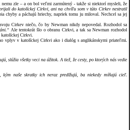
nemu zle – a on bol veľmi zarmútený - takže si niektorí mysleli, že
jali do katolíckej Cirkvi, ani na chvíľu som v túto Cirkev nestratil
obia chyby a páchajú hriechy, napriek tomu ju miloval. Nechcel sa jej
na svoju Cirkev niečo, čo by Newman nikdy nepovedal. Rozhodol sa
áni.“
Ale tentokrát šlo o obranu Cirkvi, a tak sa Newman rozhodol
katolíckej Cirkvi.
o vplyv v katolíckej Cirkvi ako i dialóg s anglikánskymi priateľmi.
, slúžia všetky veci na úžitok. A tiež, že cesty, po ktorých nás vedie
 kým naše skratky ich neraz predlžujú, ba niekedy míňajú cieľ.