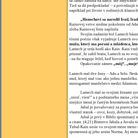
sa ľahko zabúda na darcu. Iné zmýšľanie 
Tiež sa dá predpokladať – a potvrdzujú to
napríklad pri živote v rodinných klanoch
„Henochovi sa narodil Irad, Ira
Kainovej vetve siedme pokolenie od Adam
zloba Kainovej línie naplnila.
Svojím nadaním bol Lamech básnik a sp
tónmi poézie však vyjadruje Lamech svoj
muža, ktorý ma poraní a mládenca, kt
Lamech je teda horší ako Kain. Kain vraž
priznať, že zabil brata, Lamech sa so 
- na ňu reaguje Ježiš, keď hovorí o potreb
Opakovanie zámen
„môj“, „moje
Lamech mal dve ženy – Adu a Selu. Neskô
muž, ktorý mal viac ako jednu manželku
monogamné manželstvo medzi Adamom a 
Lamech mal so svojimi ženami synov – 
„niesť, viesť“ a z podstatného mena „vý
znejúce mená je častým fenoménom Star
Jabal je považovaný za praotca beduíno
vlastnil statok – ovce, kozy, dobytok, o
Jubal je prvý v Biblii spomínaný muzik
a citare. (4,21) Bratstvo Jabala a Juval
Tubal-Kain nesie vo svojom mene meno sv
spomenutá aj jeho sestra Noema. Jej men