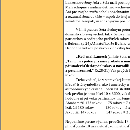
Lamechove ženy Ada a Sela mali pochopen
Mali schopné a nadané deti, no vychováva
Ani pre svojho muža neboli požehnaním. A
a rozumná žena dokáže – aspoň do istej
nevidíme. Naopak, sú spokojnými posluch
V línii praotca Seta siedmym potomk
dosiahlo zlo svoj vrchol, tak v Setovej 
patriarchov a počet jeho prežitých rokov
s Bohom.
(5,24) Až natoľko, že
Boh ho vz
Henoch je veľkou postavou židovskej trad
„Keď mal Lamech
(z línie Seta, 
„Tento nás poteší pri našej robote a 
päťstodeväťdesiatpäť rokov a narodil
a potom zomrel.“
(5,28-31) Vek prvých ľ
rokov.
Treba vedieť, že v starovekej literatúre
hľadať istú symboliku, ako i umelecký a
astronomických číslach. Jeden žil 36 000 
vek prvého je hrou čísel 10 x 3600, vek 
Podobne aj pri veku patriarchov môžeme 
Abrahám žil 175 rokov 175 rokov = 7 x 5 
Izák žil 180 rokov 180 rokov = 5 x 6 
Jakub žil 147 rokov 147 rokov = 3 x 7 
Nepoznáme presne význam prvočísla 17, n
plnosť, číslo 10 uzavretosť, kompletnosť