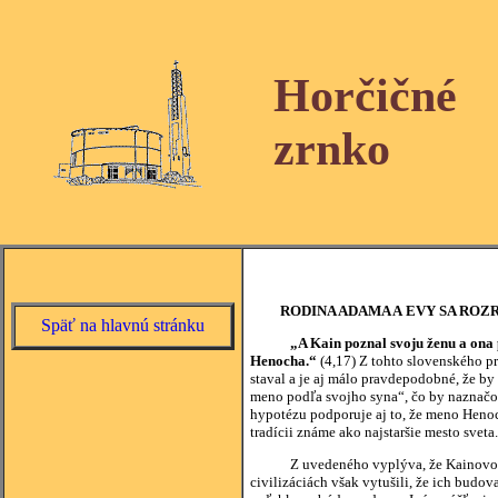
Horčičné
zrnko
RODINA ADAMA A EVY SA ROZ
Späť na hlavnú stránku
„A Kain poznal svoju ženu a ona
Henocha.“
(4,17) Z tohto slovenského pr
staval a je aj málo pravdepodobné, že by 
meno podľa svojho syna“, čo by naznačo
hypotézu podporuje aj to, že meno Heno
tradícii známe ako najstaršie mesto sveta.
Z uvedeného vyplýva, že Kainovo potom
civilizáciách však vytušili, že ich budo