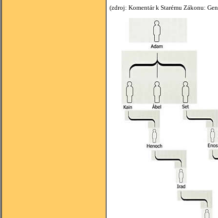
(zdroj: Komentár k Starému Zákonu: Gene