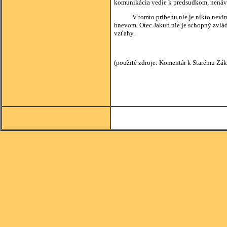
komunikácia vedie k predsudkom, nenávist
V tomto príbehu nie je nikto nevinný. 
hnevom. Otec Jakub nie je schopný zvlád
vzťahy.
(použité zdroje: Komentár k Starému Zák