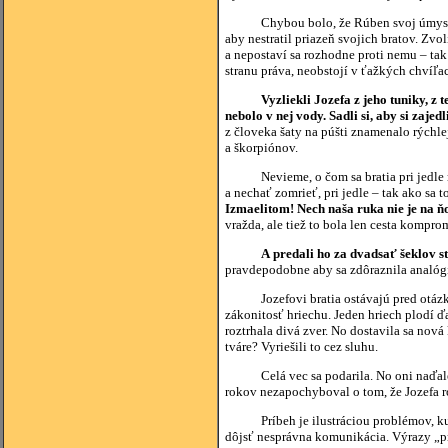
Chybou bolo, že Rúben svoj úmysel zach
aby nestratil priazeň svojich bratov. Zvo
a nepostaví sa rozhodne proti nemu – tak
stranu práva, neobstojí v ťažkých chvíľa
Vyzliekli Jozefa z jeho tuniky, z 
nebolo v nej vody. Sadli si, aby si zaje
z človeka šaty na púšti znamenalo rýchle
a škorpiónov.
Nevieme, o čom sa bratia pri jedle rozpr
a nechať zomrieť, pri jedle – tak ako sa t
Izmaelitom! Nech naša ruka nie je na ňo
vražda, ale tiež to bola len cesta kompro
A predali ho za dvadsať šeklov st
pravdepodobne aby sa zdôraznila analógi
Jozefovi bratia ostávajú pred otázkou:
zákonitosť hriechu. Jeden hriech plodí ď
roztrhala divá zver. No dostavila sa nov
tváre? Vyriešili to cez sluhu.
Celá vec sa podarila. No oni naďalej m
rokov nezapochyboval o tom, že Jozefa ro
Príbeh je ilustráciou problémov, ku kt
dôjsť nesprávna komunikácia. Výrazy „pr