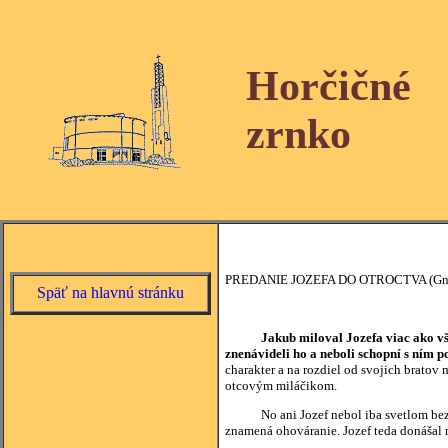
Horčičné
zrnko
PREDANIE JOZEFA DO OTROCTVA (Gn
Späť na hlavnú stránku
Jakub miloval Jozefa viac ako vš
znenávideli ho a neboli schopní s ním 
charakter a na rozdiel od svojich bratov
otcovým miláčikom.
No ani Jozef nebol iba svetlom bez tmy
znamená ohováranie. Jozef teda donášal n