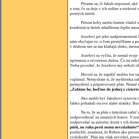
Pýtame sa, či Jakub nepoznal, aké napä
o tom, čo sa deje v ich rodine a niektor
pestrých farieb.
Pritom keby medzi bratmi vládol zdravý
kombinácia farieb mladšiemu lepšie musel
Jozefovi pri jeho nadpriemernosti hrozi
nám obyčajne to, o čom premýšľame a po 
v druhom sne sa mu klaňajú slnko, mesia
Jozefovi sa vyčíta, že nemal svoje sn
úprimnou a otvorenou dušou. Čo na srdci,
Treba povedať, že Jozefove sny neboli o
Hovorí sa, že zapáliť možno len tam, kd
vzplanul. Nemyslime si, že myšlienka zab
premyslený a pripravovaný plán. Nemal sí
„Zabime ho, hoďme do jednej z cisteri
Ako mohli byť Jakubovi synovia takto 
ľahko pobadali otcove slabé stránky. Burin
Na to, že sa plán s úmyslom zabiť neu
zodpovednosť za ostatných bratov. V to
zodpovedať sa autorite, ktorú v ich dom
púšti, no ruku proti nemu nevztiahnite!
poslúchli, znamená, že Rúben ako prvoro
vyslobodiť. Plán mu však nevyšiel, pretož