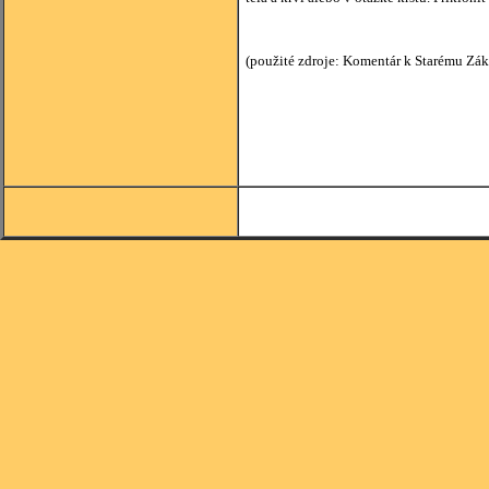
(použité zdroje: Komentár k Starému Zák