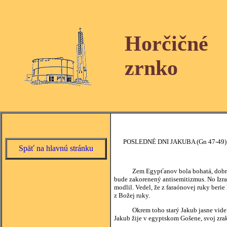
Horčičné
zrnko
POSLEDNÉ DNI JAKUBA (Gn 47-49)
Späť na hlavnú stránku
Zem Egypťanov bola bohatá, dobre sa ta
bude zakorenený antisemitizmus. No Izrael
modlil. Vedel, že z faraónovej ruky beri
z Božej ruky.
Okrem toho starý Jakub jasne videl, že
Jakub žije v egyptskom Gošene, svoj zra