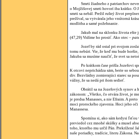
Smrti žiadneho z patriarchov nevenuje
o Mojžišovej smrti hovorí iba krátko. O J
smrti sa nebál. Prežil rušný život prepl
prežíval, sa vytvárala jeho vnútorná krás
modlitba a samé požehnanie.
Jakub mal na sklonku života ešte jednu
(47,29) Vidíme ho prosiť. Ako otec –
pat
Jozef by rád ostal pri svojom zoslabnu
tomu nebúri. Vie, že keď mu bude horšie,
Jakuba sa musíme naučiť, že svet sa netoč
Po krátkom čase prišla Jozefovi sp
K otcovi neprichádza sám, berie so sebo
div. Bezvládny zomierajúci starec sa posa
vážny, že sa nedá pri ňom sedieť.
Obrátil sa na Jozefových synov a h
zákonom: „Všetko, čo otvára život, je m
je predsa Manasses, a nie Efraim. A pre
moci prorockého zjavenia. Hoci jeho oči u
Manassesa.
Spomína si, ako sám kedysi ľsťou využ
previedol cez mnohé skúšky a musel absol
toho, ktorého mu určil Pán. Prekrížené J
naše poriadky, tradície, literu Zákona. N