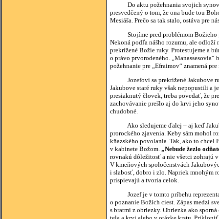
Do aktu požehnania svojich synov Jak
presvedčený o tom, že ona bude tou Boho
Mesiáša. Prečo sa tak stalo, ostáva pre n
Stojíme pred problémom Božieho predu
Nekoná podľa nášho rozumu, ale odloží n
prekrížené Božie ruky. Protestujeme a bú
o právo prvorodeného. „Manassesovia“ by
požehnanie pre „Efraimov“ znamená pre 
Jozefovi sa prekrížené Jakubove ruky ni
Jakubove staré ruky však nepopustili a 
presiaknutý človek, treba povedať, že p
zachovávanie prešlo aj do krvi jeho syno
chudobné.
Ako sledujeme ďalej – aj keď Jakub nás
prorockého zjavenia. Keby sám mohol rozh
kňazského povolania. Tak, ako to chcel B
v kabinete Božom.
„Nebude žezlo odňaté
rovnakú dôležitosť a nie všetci zohrajú
V kmeňových spoločenstvách Jakubových s
i slabosť, dobro i zlo. Napriek mnohým 
prispievajú a tvoria celok.
Jozef je v tomto príbehu reprezentanto
o poznanie Božích ciest. Zápas medzi sv
s bratmi z obriezky. Obriezka ako sporná
tela a krvi alebo v otázke krstu. Prikloni