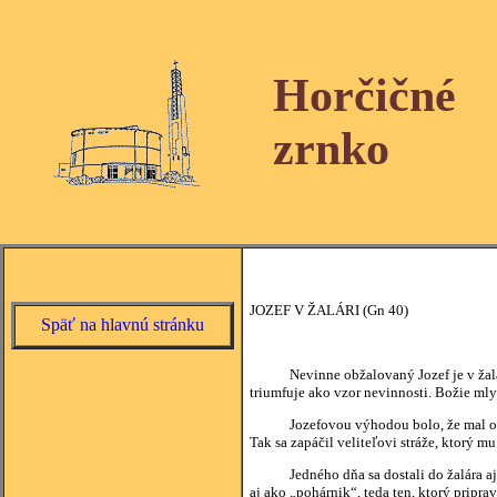
Horčičné
zrnko
JOZEF V ŽALÁRI (Gn 40)
Späť na hlavnú stránku
Nevinne obžalovaný Jozef je v žalári. S
triumfuje ako vzor nevinnosti. Božie mly
Jozefovou výhodou bolo, že mal odlišné
Tak sa zapáčil veliteľovi stráže, ktorý m
Jedného dňa sa dostali do žalára aj dv
aj ako „pohárnik“, teda ten, ktorý pripra