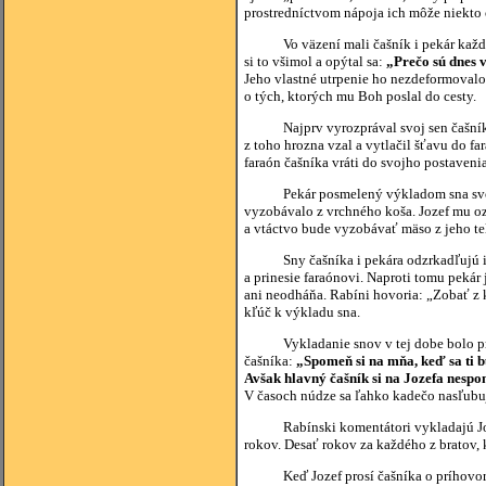
prostredníctvom nápoja ich môže niekto o
Vo väzení mali čašník i pekár každý svo
si to všimol a opýtal sa:
„Prečo sú dnes 
Jeho vlastné utrpenie ho nezdeformovalo,
o tých, ktorých mu Boh poslal do cesty.
Najprv vyrozprával svoj sen čašník. Sn
z toho hrozna vzal a vytlačil šťavu do far
faraón čašníka vráti do svojho postaveni
Pekár posmelený výkladom sna svojho dr
vyzobávalo z vrchného koša. Jozef mu ozn
a vtáctvo bude vyzobávať mäso z jeho tela
Sny čašníka i pekára odzrkadľujú ich k
a prinesie faraónovi. Naproti tomu pekár 
ani neodháňa. Rabíni hovoria: „Zobať z k
kľúč k výkladu sna.
Vykladanie snov v tej dobe bolo profes
čašníka:
„Spomeň si na mňa, keď sa ti b
Avšak hlavný čašník si na Jozefa nesp
V časoch núdze sa ľahko kadečo nasľubuje
Rabínski komentátori vykladajú Jozefo
rokov. Desať rokov za každého z bratov, 
Keď Jozef prosí čašníka o príhovor u f