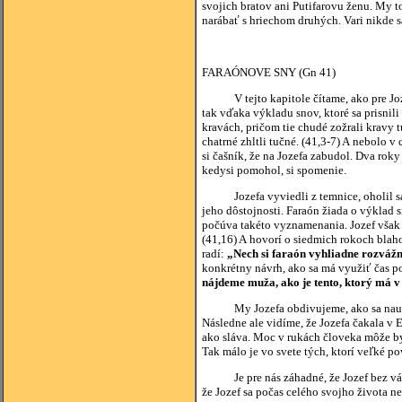
svojich bratov ani Putifarovu ženu. My 
narábať s hriechom druhých. Vari nikde sa
FARAÓNOVE SNY (Gn 41)
V tejto kapitole čítame, ako pre Jozefa 
tak vďaka výkladu snov, ktoré sa prisni
kravách, pričom tie chudé zožrali kravy 
chatrné zhltli tučné. (41,3-7) A nebolo v
si čašník, že na Jozefa zabudol. Dva roky
kedysi pomohol, si spomenie.
Jozefa vyviedli z temnice, oholil sa, 
jeho dôstojnosti. Faraón žiada o výklad 
počúva takéto vyznamenania. Jozef vša
(41,16) A hovorí o siedmich rokoch blaho
radí:
„Nech si faraón vyhliadne rozváž
konkrétny návrh, ako sa má využiť čas po
nájdeme muža, ako je tento, ktorý má 
My Jozefa obdivujeme, ako sa naučil ži
Následne ale vidíme, že Jozefa čakala v E
ako sláva. Moc v rukách človeka môže by
Tak málo je vo svete tých, ktorí veľké p
Je pre nás záhadné, že Jozef bez váhan
že Jozef sa počas celého svojho života n