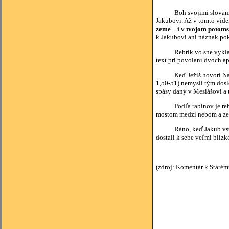
Boh svojimi slovami potv
Jakubovi. Až v tomto vide
zeme – i v tvojom potoms
k Jakubovi ani náznak pok
Rebrík vo sne vykladali 
text pri povolaní dvoch ap
Keď Ježiš hovorí Natanae
1,50-51) nemyslí tým dosl
spásy daný v Mesiášovi a 
Podľa rabínov je rebríkom
mostom medzi nebom a z
Ráno, keď Jakub vstal, d
dostali k sebe veľmi blízk
(zdroj: Komentár k Staré