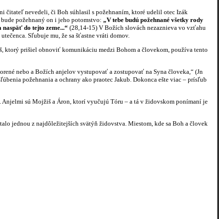
ateľ nevedeli, či Boh súhlasil s požehnaním, ktoré udelil otec Izák
l, bude požehnaný on i jeho potomstvo:
„V tebe budú požehnané všetky rody
 naspäť do tejto zeme...“
(28,14-15) V Božích slovách nezaznieva vo vzťahu
utečenca. Sľubuje mu, že sa šťastne vráti domov.
iš, ktorý prišiel obnoviť komunikáciu medzi Bohom a človekom, používa tento
orené nebo a Božích anjelov vystupovať a zostupovať na Syna človeka,“ (Jn
sľúbenia požehnania a ochrany ako praotec Jakub. Dokonca ešte viac – prísľub
Anjelmi sú Mojžiš a Áron, ktorí vyučujú Tóru – a tá v židovskom ponímaní je
o jednou z najdôležitejších svätýň židovstva. Miestom, kde sa Boh a človek