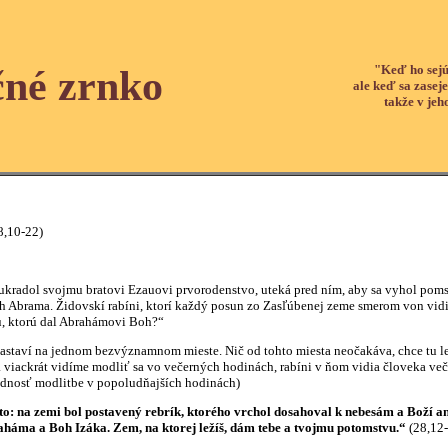
"Keď ho sejú
čné zrnko
ale keď sa zaseje
takže v jeh
10-22)
dol svojmu bratovi Ezauovi prvorodenstvo, uteká pred ním, aby sa vyhol pomste
oh Abrama. Židovskí rabíni, ktorí každý posun zo Zasľúbenej zeme smerom von vid
nu, ktorú dal Abrahámovi Boh?“
ví na jednom bezvýznamnom mieste. Nič od tohto miesta neočakáva, chce tu le
 viackrát vidíme modliť sa vo večerných hodinách, rabíni v ňom vidia človeka ve
rednosť modlitbe v popoludňajších hodinách)
oto: na zemi bol postavený rebrík, ktorého vrchol dosahoval k nebesám a Boží an
aháma a Boh Izáka. Zem, na ktorej ležíš, dám tebe a tvojmu potomstvu.“
(28,12-