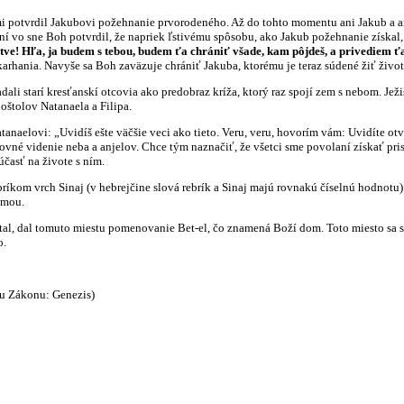
rdil Jakubovi požehnanie prvorodeného. Až do tohto momentu ani Jakub a ani čit
ní vo sne Boh potvrdil, že napriek ľstivému spôsobu, ako Jakub požehnanie získa
tve! Hľa, ja budem s tebou, budem ťa chrániť všade, kam pôjdeš, a privediem ťa
arhania. Navyše sa Boh zaväzuje chrániť Jakuba, ktorému je teraz súdené žiť život 
starí kresťanskí otcovia ako predobraz kríža, ktorý raz spojí zem s nebom. Jež
oštolov Natanaela a Filipa.
lovi: „Uvidíš ešte väčšie veci ako tieto. Veru, veru, hovorím vám: Uvidíte otv
ovné videnie neba a anjelov. Chce tým naznačiť, že všetci sme povolaní získať pri
účasť na živote s ním.
 vrch Sinaj (v hebrejčine slová rebrík a Sinaj majú rovnakú číselnú hodnotu). 
emou.
al tomuto miestu pomenovanie Bet-el, čo znamená Boží dom. Toto miesto sa stal
o.
mu Zákonu: Genezis)