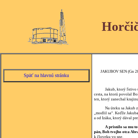
Horči
JAKUBOV SEN (Gn 28,
Späť na hlavnú stránku
Jakub, ktorý ľstivo ukra
cesta, na ktorú povolal B
ten, ktorý zanechal kraji
Na úteku sa Jakub zasta
„modlil sa“. Keďže Jakuba
a od Izáka, ktorý dával p
A prisnilo sa mu t
pán, Boh tvojho otca Abr
k človeku vo sne.