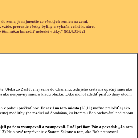
 do zeme, je najmenšie zo všetkých semien na zemi,
, vzíde, prerastie všetky byliny a vyháňa veľké konáre,
o tôni môžu hniezdiť nebeské vtáky." (Mk4,31-32)
. Uteká zo Zasľúbenej zeme do Charranu, teda jeho cesta má opačný smer ako
ia ako nesprávny smer, si kladú otázku: „Ako mohol zdediť prísľub daný otcom
n v pokoji prečkať noc.
Dorazil na toto miesto
(28,11) možno preložiť aj ako
černej modlitby. (na rozdiel od Abraháma, ku ktorému Boh prehováral nad ránom
jeli po ňom vystupovali a zostupovali. I stál pri ňom Pán a povedal: „Ja som
13) Ide o prvé rozprávanie v Starom Zákone o tom, ako Boh prehovoril