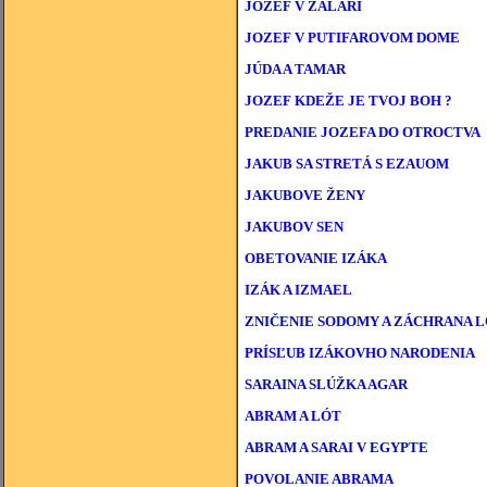
JOZEF V ŽALÁRI
JOZEF V PUTIFAROVOM DOME
JÚDA A TAMAR
JOZEF KDEŽE JE TVOJ BOH ?
PREDANIE JOZEFA DO OTROCTVA
JAKUB SA STRETÁ S EZAUOM
JAKUBOVE ŽENY
JAKUBOV SEN
OBETOVANIE IZÁKA
IZÁK A IZMAEL
ZNIČENIE SODOMY A ZÁCHRANA 
PRÍSĽUB IZÁKOVHO NARODENIA
SARAINA SLÚŽKA AGAR
ABRAM A LÓT
ABRAM A SARAI V EGYPTE
POVOLANIE ABRAMA