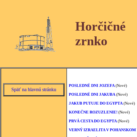
Horčičné
zrnko
POSLEDNÉ DNI JOZEFA
(Nové)
Späť na hlavnú stránku
POSLEDNÉ DNI JAKUBA
(Nové)
JAKUB PUTUJE DO EGYPTA
(Nové)
KONEČNE ROZUZLENIE!
(Nové)
PRVÁ CESTA DO EGYPTA
(Nové)
VERNÝ IZRAELITA V POHANSKOM