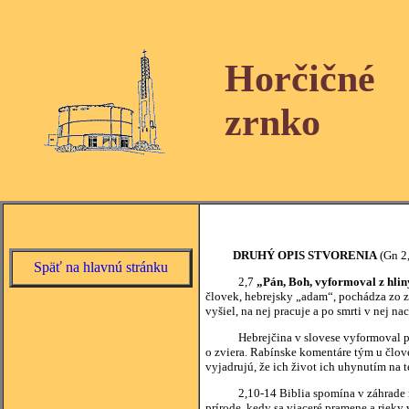
Horčičné
zrnko
DRUHÝ OPIS STVORENIA
(Gn 2,
Späť na hlavnú stránku
2,7
„Pán, Boh, vyformoval z hliny
človek, hebrejsky „adam“, pochádza zo z
vyšiel, na nej pracuje a po smrti v nej n
Hebrejčina v slovese vyformoval použív
o zviera. Rabínske komentáre tým u človek
vyjadrujú, že ich život ich uhynutím na t
2,10-14 Biblia spomína v záhrade raja 
prírode, kedy sa viaceré pramene a rieky 