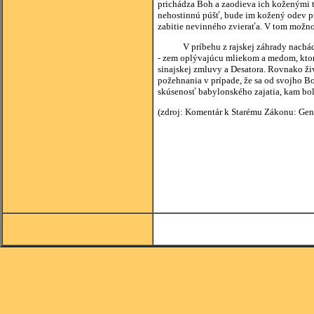
prichádza Boh a zaodieva ich koženými tu
nehostinnú púšť, bude im kožený odev pr
zabitie nevinného zvieraťa. V tom možno
V príbehu z rajskej záhrady nachádzam
- zem oplývajúcu mliekom a medom, ktorú
sinajskej zmluvy a Desatora. Rovnako živ
požehnania v prípade, že sa od svojho Boh
skúsenosť babylonského zajatia, kam bol
(zdroj: Komentár k Starému Zákonu: Gene