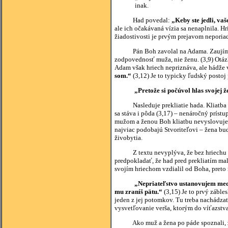
inak.
Had povedal:
„Keby ste jedli, vaš
ale ich očakávaná vízia sa nenaplnila. H
žiadostivosti je prvým prejavom neporiad
Pán Boh zavolal na Adama. Zaujímavé, ž
zodpovednosť muža, nie ženu. (3,9) Otá
Adam však hriech nepriznáva, ale hádže 
som.“
(3,12) Je to typicky ľudský postoj
„Pretože si počúvol hlas svojej že
Nasleduje prekliatie hada. Kliatba v B
sa stáva i pôda (3,17) – nenáročný príst
mužom a ženou Boh kliatbu nevyslovuje. 
najviac podobajú Stvoriteľovi – žena bud
živobytia.
Z textu nevyplýva, že bez hriechu by ž
predpokladať, že had pred prekliatím ma
svojím hriechom vzdialil od Boha, preto
„Nepriateľstvo ustanovujem medz
mu zraníš pätu.“
(3,15) Je to prvý záble
jeden z jej potomkov. Tu treba nachádzať
vysvetľovanie verša, ktorým do víťazstv
Ako muž a žena po páde spoznali, že sú n