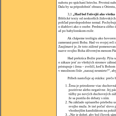
nahotu po spáchaní hriechu. Prvotná naho
Dala by sa pripodobniť obrazu z Orientu,
3,1
„Had bol ľstivejší ako všetka 
Biblické texty od neskorších židovských 
pohľad pravdepodobne nemal. Pochybuje 
o diablovi ako o osobe. Predstava zlého 
až po babylonskom exile.
Ak chápeme teológiu ako hovorenie o Bo
zameraná proti Bohu. Had vo svojej reči
Zaujímavé je, že toto zúžené pomenovanie
nazve svojho Boha dôverným menom Pá
Had prekrúca Božie pravdy. Pýta s
o zákaze jesť zo všetkých stromov záhra
pristupuje i žena – zveličí, keď k Boho
v množnom čísle „naozaj nesmiete?“, aby
Príbeh nastoľuje aj otázku: prečo had
Žena je prirodzene viac duchovná 
pozitívne alebo negatívne. Jej pád
túžby po nových duchovných záži
že sa pustila do debaty s ním.
Na základe opísaného priebehu ud
svojho muža. Je iné počuť slovo 
vhodnejším kandidátom na pokúš
„Nie je dobré, aby bol človek sá