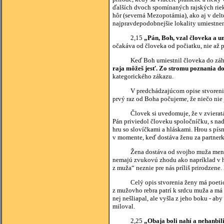
ďalších dvoch spomínaných rajských riek
hôr (severná Mezopotámia), ako aj v delt
najpravdepodobnejšie lokality umiestnen
2,15
„Pán, Boh, vzal človeka a um
očakáva od človeka od počiatku, nie až p
Keď Boh umiestnil človeka do záhrady
raja môžeš jesť. Zo stromu poznania do
kategorického zákazu.
V predchádzajúcom opise stvorenia svet
prvý raz od Boha počujeme, že niečo nie 
Človek si uvedomuje, že v zvieratách,
Pán priviedol človeku spoločníčku, s na
hru so slovíčkami a hláskami. Hrou s pí
v momente, keď dostáva ženu za partnerk
Žena dostáva od svojho muža men
nemajú zvukovú zhodu ako napríklad v he
z muža“ neznie pre nás príliš prirodzene
Celý opis stvorenia ženy má poetický 
z mužovho rebra patrí k srdcu muža a má 
nej nešliapal, ale vyšla z jeho boku - ab
miloval.
2,25
„Obaja boli nahí a nehanbili