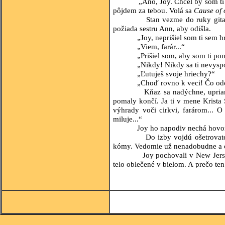
„Áno, Joy. Chcel by som ti zahra
pôjdem za tebou. Volá sa
Cause
of 
Stan vezme do ruky gitaru a za
požiada sestru Ann, aby odišla.
„Joy, neprišiel som ti sem hrať
„Viem, farár...“
„Prišiel som, aby som ti ponúk
„Nikdy! Nikdy sa ti nevysp
„Ľutuješ svoje hriechy?“
„Choď rovno k veci! Čo odo m
Kňaz sa nadýchne, upriami svoj
pomaly končí. Ja ti v mene Krista
výhrady voči cirkvi, farárom... O
miluje...“
Joy ho napodiv nechá hovoriť. 
Do izby vojdú ošetrovateľky, a
kómy. Vedomie už nenadobudne a o 
Joy pochovali v New Jersey. Hom
telo oblečené v bielom. A prečo te