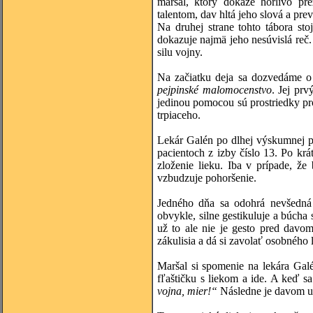
maršal, ktorý dokáže horlivo pr
talentom, dav hltá jeho slová a pr
Na druhej strane tohto tábora sto
dokazuje najmä jeho nesúvislá reč
silu vojny.
Na začiatku deja sa dozvedáme o s
pejpinské
malomocenstvo
. Jej prv
jedinou pomocou sú prostriedky prot
trpiaceho.
Lekár Galén po dlhej výskumnej p
pacientoch z izby číslo 13. Po krá
zloženie lieku. Iba v prípade, ž
vzbudzuje pohoršenie.
Jedného dňa sa odohrá nevšedná
obvykle, silne gestikuluje a búcha 
už to ale nie je gesto pred davom
zákulisia a dá si zavolať osobného 
Maršal si spomenie na lekára Galé
fľaštičku s liekom a ide. A keď s
vojna, mier!“
Následne je davom uš