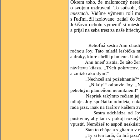
Okrem toho, že malomocný nereš
o svojom uzdravení. To spôsobí,
miestach.
Vidíme výmenu rolí me
s ľuďmi, žil izolovane, zatiaľ čo 
Ježišovu ochotu vymeniť si miest
a prijal na seba trest za naše hrie
Rehoľná sestra Ann chodieva kaž
ročnou Joy. Táto mladá lesbička 
a draky, ktoré chrlili plamene. Umi
Ann hneď zistila, že táto žena nen
návštevu kňaza. „Tých pokrytcov, 
a zmizlo ako dym!“
„Nechceš ani požehnanie?“
„Nikdy!“ odpovie Joy. „Nikdy ne
pekelným plameňom neuniknem!“
Napriek takýmto rečiam jej reho
miluje. Joy spočiatku odmieta, na
rada jazz, inak na farárov kašlem z
Sestra odchádza od Joy, aby v
pustovne, aby tam v pokoji rozmýšľ
vpustiť. Nemôžeš to aspoň neskúsiť
Stan to chápe a s gitarou v ruke
„Ty si ten farár, čo hrá jazz?“