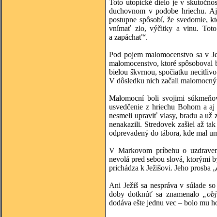
Toto utopické dielo je v skutočn
duchovnom v podobe hriechu. Aj 
postupne spôsobí, že svedomie, kto
vnímať zlo, výčitky a vinu. Toto
a zapáchať“.
Pod pojem malomocenstvo sa v Jež
malomocenstvo, ktoré spôsoboval 
bielou škvrnou, spočiatku necitlivo
V dôsledku nich začali malomocným 
Malomocní boli svojimi súkmeňov
usvedčenie z hriechu Bohom a aj 
nesmeli upraviť vlasy, bradu a už
nenakazili. Stredovek zašiel až t
odprevadený do tábora, kde mal um
V Markovom príbehu o uzdraven
nevolá pred sebou slová, ktorými b
prichádza k Ježišovi. Jeho prosba „
Ani Ježiš sa nespráva v súlade s
doby dotknúť sa znamenalo
„obj
dodáva ešte jednu vec – bolo mu h