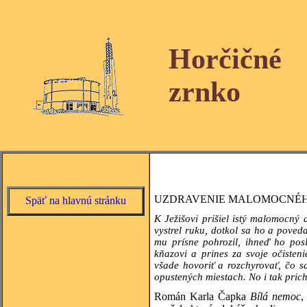
Horčičné
zrnko
UZDRAVENIE MALOMOCNÉ
Späť na hlavnú stránku
K Ježišovi prišiel istý malomocný 
vystrel ruku, dotkol sa ho a pove
mu prísne pohrozil, ihneď ho pos
kňazovi a prines za svoje očisteni
všade hovoriť a rozchyrovať, čo sa
opustených miestach. No i tak pric
Román Karla Čapka
Bílá
nemoc
,