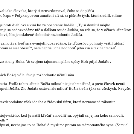
li ako človeka, ktorý si neuvedomoval, čoho sa dopúšťa.
r. v Polykarpovom umučení z 2.st. sa píše, že tých, ktorí zradili, stihne
 proti diablovi a viní ho za opantanie Judáša: „Ty si donútil môjho
droja sa nedozvedáme nič o ďalšom osude Judáša, no zdá sa, že v očiach učeníkov
lovi, čím je oslabené slobodné rozhodnutie Judáša.
otáva, keď sa z evanjelií dozvedáme, že „ľútosťou pohnutý vrátil tridsať
otom sa šiel obesiť“, nám neprislúcha hodnotiť jeho čin a tak nahrádzať
o strany Boha. Vo svojom tajomnom pláne spásy Boh prijal Judášov
ch Božej vôle. Svoje rozhodnutie učinil sám.
a. Podľa tohto učenia Božia milosť nie je ohraničená, a preto človek nemá
 zapreli Ježiša. Zlo Judáša ostáva, ale milosť Božia trvá a týka sa všetkých. Navyše,
avdepodobne však ide iba o židovskú frázu, ktorá neznamená zákonite
kého: keď ju našli kľačať a modliť sa, opýtali sa jej, za koho sa modlí.
dlí.“
stí, nechajme to na Boha! A myslime pritom na márnotratného syna. (Samuel