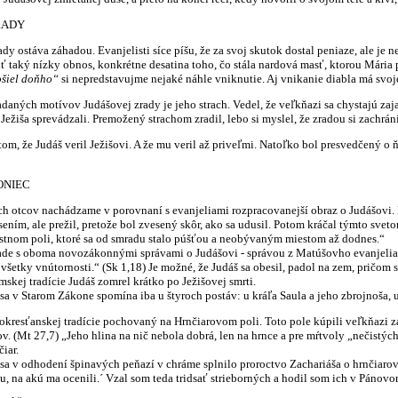
RADY
áva záhadou. Evanjelisti síce píšu, že za svoj skutok dostal peniaze, ale je n
ť taký nízky obnos, konkrétne desatina toho, čo stála nardová masť, ktorou Mária 
ošiel doňho“
si nepredstavujme nejaké náhle vniknutie. Aj vnikanie diabla má svoj
motívov Judášovej zrady je jeho strach. Vedel, že veľkňazi sa chystajú zajať J
 Ježiša sprevádzali. Premožený strachom zradil, lebo si myslel, že zradou si zachráni
že Judáš veril Ježišovi. A že mu veril až priveľmi. Natoľko bol presvedčený o ň
ONIEC
ov nachádzame v porovnaní s evanjeliami rozpracovanejší obraz o Judášovi. Naj
ením, ale prežil, pretože bol zvesený skôr, ako sa udusil. Potom kráčal týmto sve
astnom poli, ktoré sa od smradu stalo púšťou a neobývaným miestom až dodnes.“
s oboma novozákonnými správami o Judášovi - správou z Matúšovho evanjelia, že 
 všetky vnútornosti.“ (Sk 1,18) Je možné, že Judáš sa obesil, padol na zem, pričom s
j tradície Judáš zomrel krátko po Ježišovej smrti.
tarom Zákone spomína iba u štyroch postáv: u kráľa Saula a jeho zbrojnoša, u A
ťanskej tradície pochovaný na Hrnčiarovom poli. Toto pole kúpili veľkňazi za p
. (Mt 27,7) „Jeho hlina na nič nebola dobrá, len na hrnce a pre mŕtvoly „nečistýc
iar.
hodení špinavých peňazí v chráme splnilo proroctvo Zachariáša o hrnčiarovi a 
u, na akú ma ocenili.´ Vzal som teda tridsať strieborných a hodil som ich v Pánov