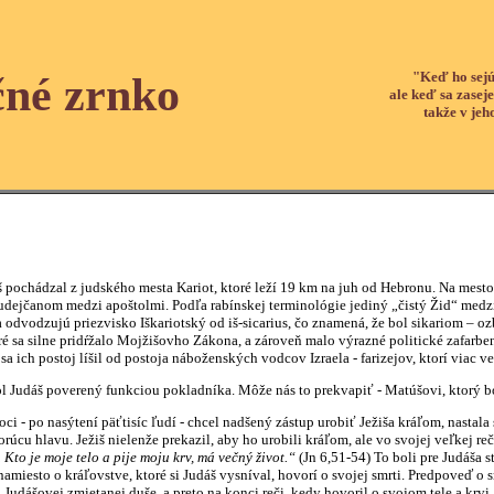
"Keď ho sejú
čné zrnko
ale keď sa zaseje
takže v jeh
hádzal z judského mesta Kariot, ktoré leží 19 km na juh od Hebronu. Na mesto 
udejčanom medzi apoštolmi. Podľa rabínskej terminológie jediný „čistý Žid“ medz
odzujú priezvisko Iškariotský od iš-sicarius, čo znamená, že bol sikariom – ozb
oré sa silne pridŕžalo Mojžišovho Zákona, a zároveň malo výrazné politické zafarbe
 sa ich postoj líšil od postoja náboženských vodcov Izraela - farizejov, ktorí viac 
š poverený funkciou pokladníka. Môže nás to prekvapiť - Matúšovi, ktorý bol
o nasýtení päťtisíc ľudí - chcel nadšený zástup urobiť Ježiša kráľom, nastala slá
rúcu hlavu. Ježiš nielenže prekazil, aby ho urobili kráľom, ale vo svojej veľkej r
 Kto je moje telo a pije moju krv, má večný život.“
(Jn 6,51-54) To boli pre Judáša s
že namiesto o kráľovstve, ktoré si Judáš vysníval, hovorí o svojej smrti. Predpoveď o
ášovej zmietanej duše, a preto na konci reči, kedy hovoril o svojom tele a krvi