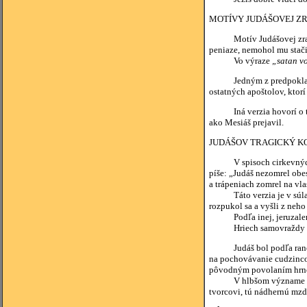
MOTÍVY JUDÁŠOVEJ Z
Motív Judášovej zrady ost
peniaze, nemohol mu stači
Vo výraze
„satan v
Jedným z predpokladaných 
ostatných apoštolov, ktorí
Iná verzia hovorí o tom, 
ako Mesiáš prejavil.
JUDÁŠOV TRAGICKÝ K
V spisoch cirkevných otc
píše: „Judáš nezomrel obes
a trápeniach zomrel na vl
Táto verzia je v súlade 
rozpukol sa a vyšli z neho
Podľa inej, jeruzalemske
Hriech samovraždy sa v S
Judáš bol podľa ranokres
na pochovávanie cudzincov
pôvodným povolaním hrnč
V hlbšom význame sa v od
tvorcovi, tú nádhernú mzd