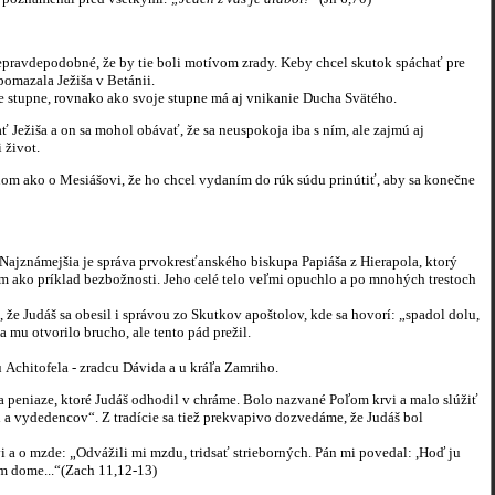
epravdepodobné, že by tie boli motívom zrady. Keby chcel skutok spáchať pre
pomazala Ježiša v Betánii.
e stupne, rovnako ako svoje stupne má aj vnikanie Ducha Svätého.
ežiša a on sa mohol obávať, že sa neuspokoja iba s ním, ale zajmú aj
 život.
om ako o Mesiášovi, že ho chcel vydaním do rúk súdu prinútiť, aby sa konečne
známejšia je správa prvokresťanského biskupa Papiáša z Hierapola, ktorý
tom ako príklad bezbožnosti. Jeho celé telo veľmi opuchlo a po mnohých trestoch
Judáš sa obesil i správou zo Skutkov apoštolov, kde sa hovorí: „spadol dolu,
a mu otvorilo brucho, ale tento pád prežil.
chitofela - zradcu Dávida a u kráľa Zamriho.
eniaze, ktoré Judáš odhodil v chráme. Bolo nazvané Poľom krvi a malo slúžiť
h a vydedencov“. Z tradície sa tiež prekvapivo dozvedáme, že Judáš bol
o mzde: „Odvážili mi mzdu, tridsať strieborných. Pán mi povedal: ,Hoď ju
om dome...“(Zach 11,12-13)