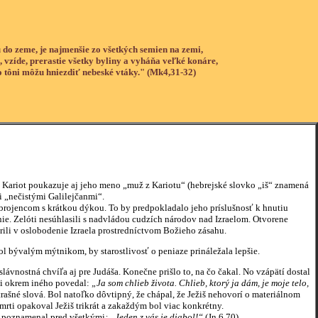
 do zeme, je najmenšie zo všetkých semien na zemi,
, vzíde, prerastie všetky byliny a vyháňa veľké konáre,
o tôni môžu hniezdiť nebeské vtáky." (Mk4,31-32)
Kariot poukazuje aj jeho meno „muž z Kariotu“ (hebrejské slovko „iš“ znamená
i „nečistými Galilejčanmi“.
rojencom s krátkou dýkou. To by predpokladalo jeho príslušnosť k hnutiu
nie. Zelóti nesúhlasili s nadvládou cudzích národov nad Izraelom. Otvorene
verili v oslobodenie Izraela prostredníctvom Božieho zásahu.
 bývalým mýtnikom, by starostlivosť o peniaze prináležala lepšie.
vnostná chvíľa aj pre Judáša. Konečne prišlo to, na čo čakal. No vzápätí dostal
eči okrem iného povedal:
„Ja som chlieb života. Chlieb, ktorý ja dám, je moje telo,
trašné slová. Bol natoľko dôvtipný, že chápal, že Ježiš nehovorí o materiálnom
 smrti opakoval Ježiš trikrát a zakaždým bol viac konkrétny.
, poznamenal pred všetkými
: „Jeden z vás je diabol!“
(Jn 6,70)