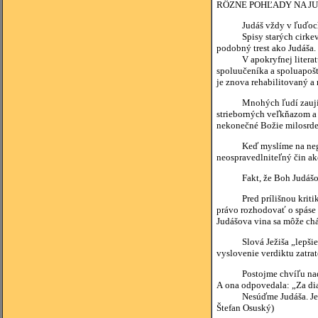
RÔZNE POHĽADY NA J
Judáš vždy v ľuďoch vyvo
Spisy starých cirkevných 
podobný trest ako Judáša.
V apokryfnej literatúre j
spoluučeníka a spoluapošt
je znova rehabilitovaný a
Mnohých ľudí zaujíma otá
strieborných veľkňazom a s
nekonečné Božie milosrden
Keď myslíme na negatívnu
neospravedlniteľný čin ak
Fakt, že Boh Judášov sku
Pred prílišnou kritikou 
právo rozhodovať o spáse in
Judášova vina sa môže chá
Slová Ježiša „lepšie by 
vyslovenie verdiktu zatrat
Postojme chvíľu nad hrob
A ona odpovedala: „Za dia
Nesúďme Judáša. Je nešťa
Štefan Osuský)