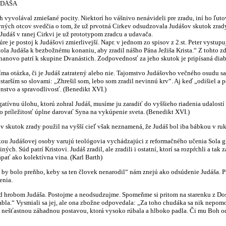
UDÁŠA
lával zmiešané pocity. Niektorí ho vášnivo nenávideli pre zradu, iní ho ľutova
otcov svedčia o tom, že už prvotná Cirkev odsudzovala Judášov skutok zrady. Nap
 Judáš v ranej Cirkvi je už prototypom zradcu a udavača.
e postoj k Judášovi zmierlivejší. Napr. v jednom zo spisov z 2.st. Peter vystupuje
ola Judáša k bezbožnému konaniu, aby zradil nášho Pána Ježiša Krista.“ Z tohto z
 nanovo patrí k skupine Dvanástich. Zodpovednosť za jeho skutok je pripísaná diab
zka, či je Judáš zatratený alebo nie. Tajomstvo Judášovho večného osudu sa zam
tarším so slovami: „Zhrešil som, lebo som zradil nevinnú krv“. Aj keď „odišiel a p
stvo a spravodlivosť. (Benedikt XVI.)
 úlohu, ktorú zohral Judáš, musíme ju zaradiť do vyššieho riadenia udalostí z
o príležitosť úplne darovať Syna na vykúpenie sveta. (Benedikt XVI.)
tok zrady použil na vyšší cieľ však neznamená, že Judáš bol iba bábkou v ruká
Judášovej osoby varujú teológovia vychádzajúci z reformačného učenia Sola grati
ých. Súd patrí Kristovi. Judáš zradil, ale zradili i ostatní, ktorí sa rozpŕchli a tak
pať ako kolektívna vina. (Karl Barth)
bolo preňho, keby sa ten človek nenarodil“ nám znejú ako odsúdenie Judáša. Pr
enia.
om Judáša. Postojme a neodsudzujme. Spomeňme si pritom na starenku z Dostojevs
bla.“ Vysmiali sa jej, ale ona zbožne odpovedala: „Za toho chudáka sa nik nepomo
stnou záhadnou postavou, ktorá vysoko rúbala a hlboko padla. Či mu Boh odpu