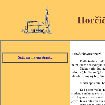
Horči
JUDÁŠ IŠKARIOTSKÝ
Späť na hlavnú stránku
Podľa tradície Judáš poc
muž). Judáš bol jediným J
Niektorí filológovia odv
zelótov („horlivcov“), kt
hlásali ozbrojený boj, čím
Medzi apoštolmi bol Judá
Keď počas Veľkej noci - p
studenú sprchu na svoju ho
ktoré vydám za život sveta.
jedení tela a pití krvi a 
Ježiš dobre videl do Jud