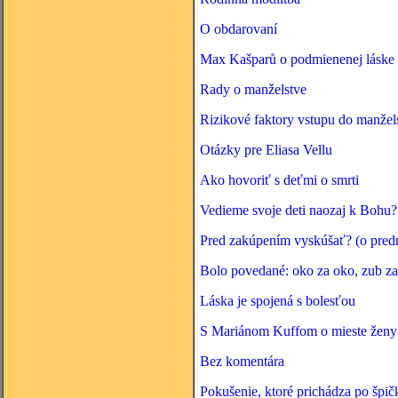
O obdarovaní
Max Kašparů o podmienenej láske
Rady o manželstve
Rizikové faktory vstupu do manžel
Otázky pre Eliasa Vellu
Ako hovoriť s deťmi o smrti
Vedieme svoje deti naozaj k Bohu?
Pred zakúpením vyskúšať? (o predm
Bolo povedané: oko za oko, zub za
Láska je spojená s bolesťou
S Mariánom Kuffom o mieste ženy 
Bez komentára
Pokušenie, ktoré prichádza po špič