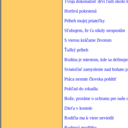
Tvoja dokonalosť drví ľudí okolo 
Horlivá pokrstená
Príbeh mojej priateľky
Sľubujem, že ťa nikdy neopustím
S vierou kráčame životom
Ťažký príbeh
Rodina je miestom, kde sa definuj
Sviatočné zamyslenie nad bohato p
Práca nesmie človeka pohltiť
Pohľad do zrkadla
Bože, prosíme o ochranu pre naše d
Dieťa v kostole
Rodičia ma k viere neviedli
Rodinná modlitba