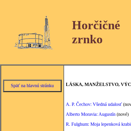
Horčičné
zrnko
LÁSKA, MANŽELSTVO, VÝ
Späť na hlavnú stránku
A. P. Čechov: Všedná udalosť
(nov
Alberto Moravia: Augustín
(nové)
R. Fulghum: Moja lepenková krabi