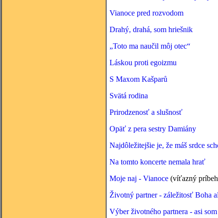
Vianoce pred rozvodom
Drahý, drahá, som hriešnik
„Toto ma naučil môj otec“
Láskou proti egoizmu
S Maxom Kašparů
Svätá rodina
Prirodzenosť a slušnosť
Opäť z pera sestry Damiány
Najdôležitejšie je, že máš srdce s
Na tomto koncerte nemala hrať
Moje naj - Vianoce
(víťazný príbe
Životný partner - záležitosť Boha 
Výber životného partnera - asi som