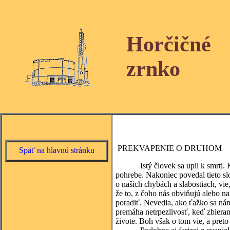
Horčičné
zrnko
PREKVAPENIE O DRUHOM
Späť na hlavnú stránku
Istý človek sa upil k smrti. Kňa
pohrebe. Nakoniec povedal tieto sl
o našich chybách a slabostiach, vie
že to, z čoho nás obviňujú alebo n
poradiť. Nevedia, ako ťažko sa ná
premáha netrpezlivosť, keď zbieram
živote. Boh však o tom vie, a preto