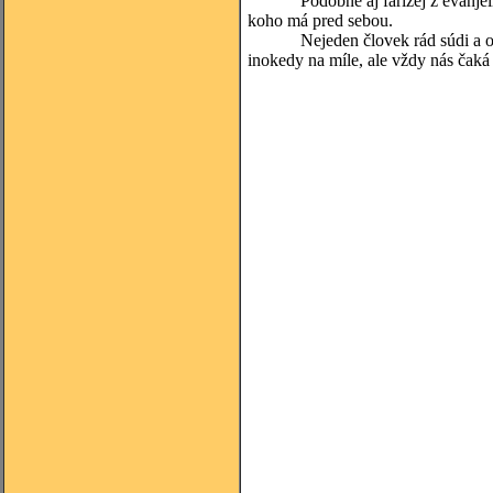
Podobne aj farizej z evanjelia „v
koho má pred sebou.
Nejeden človek rád súdi a odsud
inokedy na míle, ale vždy nás čaká