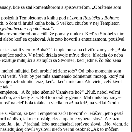
ady, kde sa stal komentátorom a spisovateľom. „Obrátenie som
l poslednú Templetonovu knihu pod názvom
Rozlúčka s Bohom:
, o čom tá hrubá kniha bola. S veľkou chuťou v nej Templeton
 jednotlivcom i spoločnosti“.
rovou chorobou a cítil, že pomaly umiera. Keď sa Strobel s ním
í alebo keď sa opakoval. Ale zato hovoril s entuziazmom, používal
te stratili vieru v Boha?“ Templeton sa na chvíľu zamyslel: „Bola
astujúce sucho. V náručí držala svoje mŕtve dieťa, hľadela do neba
existuje milujúci a starajúci sa Stvoriteľ, keď jediné, čo táto žena
 mohol milujúci Boh urobiť tej žene
toto
? Od toho momentu som
tával veriť. Veriť by pre mňa znamenalo odmietnuť mozog, ktorý mi
voje rozhodnutie teraz, keď... keď umieram. Ale viete, celý život
e tak.“
empleton. „A čo jeho učenie? Uznávate ho?“ „Nuž, nebol veľmi
tosťou, aká kedy žila. Bol to morálny génius. Mal unikátny zmysel
osť na cieľ bola totálna a viedla ho až na kríž, na veľkú škodu
i všimol, že keď Templeton začal hovoriť o Ježišovi, jeho gestá
oril náhlivo, takmer nostalgicky a opatrne vyberal slová. A zrazu
. Ja... ja...,“ jachtal, lebo nenachádzal správne slová. „No, viem, že
 nasledujúcej chvíli vyslovil niečo veľmi osobné: „Ak to môžem