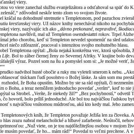
ťanskej viery.
o viere zanechal službu evanjelizátora a odsťahoval sa späť do Kan
 zelenáč,“ zdôvodnil neskôr tento zlom vo svojom živote.
čal na dohodnuté stretnutie s Templetonom, pod pazuchou zviera
tiu kresťanskej viery.
Už názov knihy nenechával nikoho na pochybách
skej viery, nazývajúc ich ako
„dávno prekonané, nepravdivé, škodiace
na navštívil, mal už Templeton osemdesiattri rokov. Trpel Alzheime
nímal jeho chorobu, keď si Templeton nevedel spomenúť na sled udalost
hcel niečo zdôrazniť, pracoval s intenzitou svojho mohutného hlasu.
Templetona opýtal: „Bola nejaká konkrétna vec, ktorá spôsobila, že s
su
Life
. Bol to záber čiernej ženy zo Severnej Afriky. V krajine bolo dev
zúfalejší výraz. Pozrel som na ňu a pomyslel som si: „Je možné veriť, že 
?““
prudko nadvihol husté obočie a ruky mu vyleteli smerom k nebu. „Ako
 ohlasovať tisíckam ľudí posolstvo o Božej láske. Ja sám som mu pres
 rozhodol, že Boha opustím. Možno by ste sa rád opýtali, či nezmením s
ím o Bohu, a teraz nemôžem jednoducho povedať „verím“, keď to nie j
sa Strobel. „Veríte, že niekedy žil?“ „Bez pochybností,“ odvetil T
čo hovoril, bolo príliš jednoduché. Ale bol tou najväčšou ľudskou by
bnosť s najväčšou vnútornou múdrosťou, akú kto kedy mal. Jeho zameran
etonových kníh, že Templeton považuje Ježiša len za človeka. Ale s
eho hlas zrazu nabral melancholické a hĺbavé zafarbenie. Neútočil, nehov
úprimnosťou: „Nuž viete, on je tou najdôležitejšou osobou v mojom živote
ale musím povedať, že ho... mám rád!“ Povedal to veľmi precítene. A v