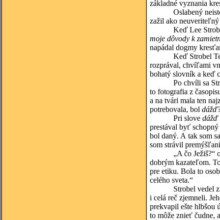
základné vyznania kres
Oslabený neistotou v
zažil ako neuveriteľný
Keď Lee Strobel krá
moje dôvody k zamietnu
napádal dogmy kresťan
Keď Strobel Templeto
rozprával, chvíľami v
bohatý slovník a keď c
Po chvíli sa Strobel 
to fotografia z časopi
a na tvári mala ten naj
potrebovala, bol
dážď
Pri slove
dážď
prestával byť schopný
bol daný. A tak som sa
som strávil premýšľan
„A čo Ježiš?“ opýtal 
dobrým kazateľom. To, 
pre etiku. Bola to oso
celého sveta.“
Strobel vedel z Templ
i celá reč zjemneli. J
prekvapil ešte hlbšou 
to môže znieť čudne, 