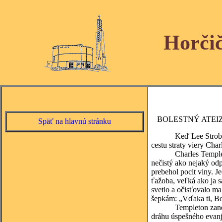
Horči
BOLESTNÝ ATEI
Späť na hlavnú stránku
Keď Lee Strobel, býva
cestu straty viery Cha
Charles Templeton bol
nečistý ako nejaký odp
prebehol pocit viny. 
ťažoba, veľká ako ja s
svetlo a očisťovalo ma
šepkám: „Vďaka ti, Bo
Templeton zanechal p
dráhu úspešného evanj