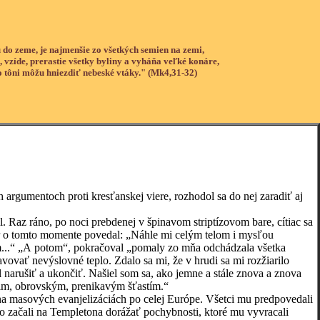
 do zeme, je najmenšie zo všetkých semien na zemi,
, vzíde, prerastie všetky byliny a vyháňa veľké konáre,
o tôni môžu hniezdiť nebeské vtáky." (Mk4,31-32)
gumentoch proti kresťanskej viere, rozhodol sa do nej zaradiť aj
z ráno, po noci prebdenej v špinavom striptízovom bare, cítiac sa
kôr o tomto momente povedal: „Náhle mi celým telom i mysľou
sím...“ „A potom“, pokračoval „pomaly zo mňa odchádzala všetka
avovať nevýslovné teplo. Zdalo sa mi, že v hrudi sa mi rozžiarilo
narušiť a ukončiť. Našiel som sa, ako jemne a stále znova a znova
cim, obrovským, prenikavým šťastím.“
asových evanjelizáciách po celej Európe. Všetci mu predpovedali
ko začali na Templetona dorážať pochybnosti, ktoré mu vyvracali