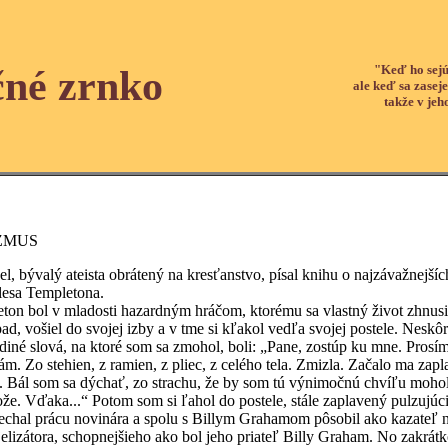
"Keď ho sejú
čné zrnko
ale keď sa zaseje
takže v jeh
ZMUS
lý ateista obrátený na kresťanstvo, písal knihu o najzávažnejších ar
rlesa Templetona.
 v mladosti hazardným hráčom, ktorému sa vlastný život zhnusil. Ra
ad, vošiel do svojej izby a v tme si kľakol vedľa svojej postele. Nes
Jediné slová, na ktoré som sa zmohol, boli: „Pane, zostúp ku mne. Pro
ám. Zo stehien, z ramien, z pliec, z celého tela. Zmizla. Začalo ma zapl
. Bál som sa dýchať, zo strachu, že by som tú výnimočnú chvíľu mohol 
že. Vďaka...“ Potom som si ľahol do postele, stále zaplavený pulzujú
rácu novinára a spolu s Billym Grahamom pôsobil ako kazateľ na m
elizátora, schopnejšieho ako bol jeho priateľ Billy Graham. No zakrát