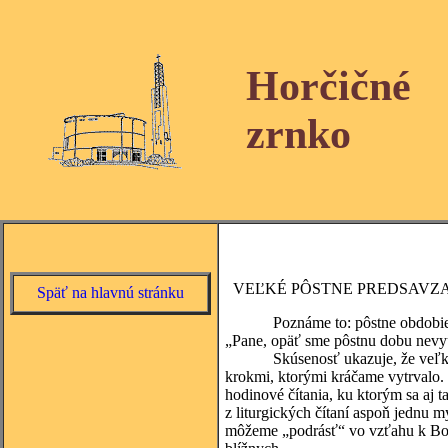
Horčičné
zrnko
VEĽKÉ PÔSTNE PREDSAVZA
Späť na hlavnú stránku
Poznáme to: pôstne obdobie kaž
„Pane, opäť sme pôstnu dobu nevyuž
Skúsenosť ukazuje, že veľké „pôs
krokmi, ktorými kráčame vytrvalo. 
hodinové čítania, ku ktorým sa aj t
z liturgických čítaní aspoň jednu m
môžeme „podrásť“ vo vzťahu k Bohu