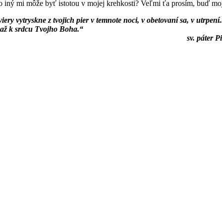
to iný mi môže byť istotou v mojej krehkosti? Veľmi ťa prosím, buď m
iery vytryskne z tvojich pier v temnote noci, v obetovaní sa, v utrpení
 až k srdcu Tvojho Boha.“
 páter Pi