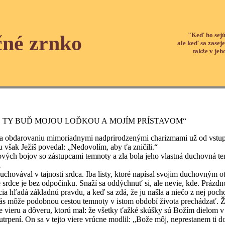
"Keď ho sejú
čné zrnko
ale keď sa zaseje
takže v jeh
E, TY BUĎ MOJOU LOĎKOU A MOJÍM PRÍSTAVOM“
rovaniu mimoriadnymi nadprirodzenými charizmami už od vstupu do 
šak Ježiš povedal: „Nedovolím, aby ťa zničili.“
ojov so zástupcami temnoty a zla bola jeho vlastná duchovná tem
.
val v tajnosti srdca. Iba listy, ktoré napísal svojim duchovným ot
e srdce je bez odpočinku. Snaží sa oddýchnuť si, ale nevie, kde. Prázdn
cia hľadá základnú pravdu, a keď sa zdá, že ju našla a niečo z nej poch
podobnou cestou temnoty v istom období života prechádzať. Žiadať s
 vieru a dôveru, ktorú mal: že všetky ťažké skúšky sú Božím dielom v 
 utrpení. On sa v tejto viere vrúcne modlil: „Bože môj, neprestanem ti