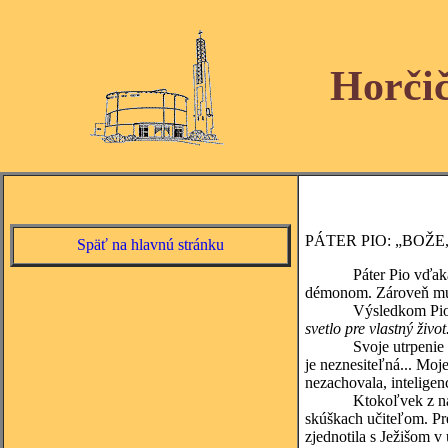
Horči
PÁTER PIO: „BOŽ
Späť na hlavnú stránku
Páter Pio vďaka obda
démonom. Zároveň mu v
Výsledkom Piových b
svetlo pre vlastný život
Svoje utrpenie uchová
je neznesiteľná... Moj
nezachovala, inteligen
Ktokoľvek z nás môže 
skúškach učiteľom. Pre
zjednotila s Ježišom v