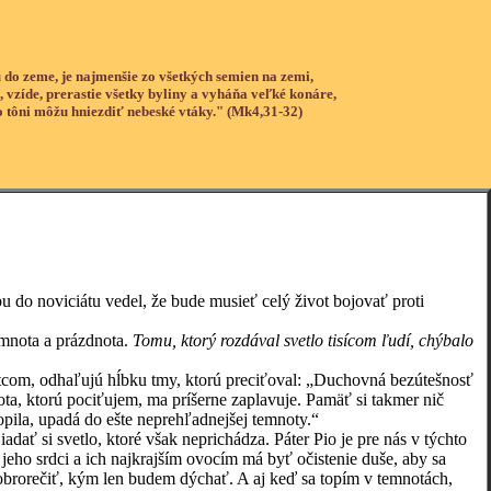
 do zeme, je najmenšie zo všetkých semien na zemi,
, vzíde, prerastie všetky byliny a vyháňa veľké konáre,
o tôni môžu hniezdiť nebeské vtáky." (Mk4,31-32)
noviciátu vedel, že bude musieť celý život bojovať proti
nota a prázdnota.
Tomu, ktorý rozdával svetlo tisícom ľudí, chýbalo
com, odhaľujú hĺbku tmy, ktorú preciťoval: „Duchovná bezútešnosť
ota, ktorú pociťujem, ma príšerne zaplavuje. Pamäť si takmer nič
opila, upadá do ešte neprehľadnejšej temnoty.“
i svetlo, ktoré však neprichádza. Páter Pio je pre nás v týchto
jeho srdci a ich najkrajším ovocím má byť očistenie duše, aby sa
 dobrorečiť, kým len budem dýchať. A aj keď sa topím v temnotách,