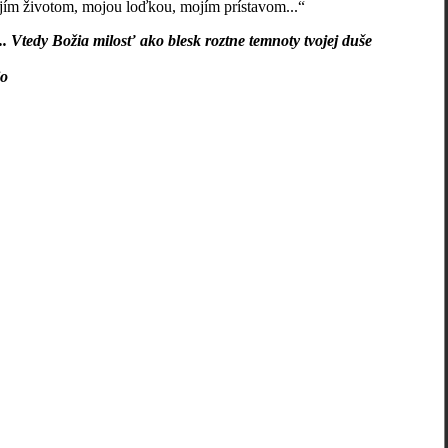
ojím životom, mojou loďkou, mojím prístavom...“
... Vtedy Božia milosť ako blesk roztne temnoty tvojej duše
o