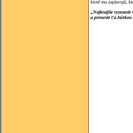
ktoré ma zaplavujú, k
„Najkrajšie vyznanie v
a prenesie ťa búrkou
sv.