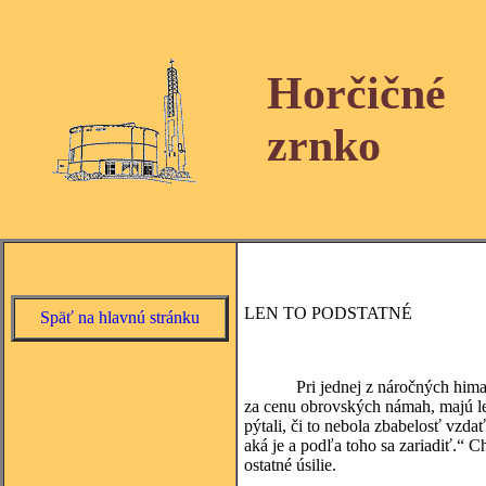
Horčičné
zrnko
LEN TO PODSTATNÉ
Späť na hlavnú stránku
Pri jednej z náročných himalájsk
za cenu obrovských námah, majú len
pýtali, či to nebola zbabelosť vzda
aká je a podľa toho sa zariadiť.“ C
ostatné úsilie.