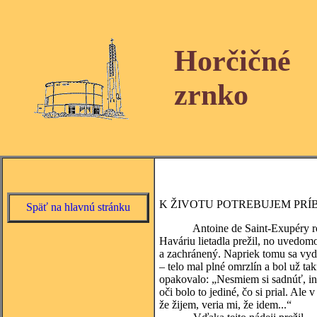
Horčičné
zrnko
K ŽIVOTU POTREBUJEM PRÍ
Späť na hlavnú stránku
Antoine de Saint-Exupéry rozprá
Haváriu lietadla prežil, no uvedom
a zachránený. Napriek tomu sa vyda
– telo mal plné omrzlín a bol už t
opakovalo: „Nesmiem si sadnúť, in
oči bolo to jediné, čo si prial. Ale
že žijem, veria mi, že idem...“