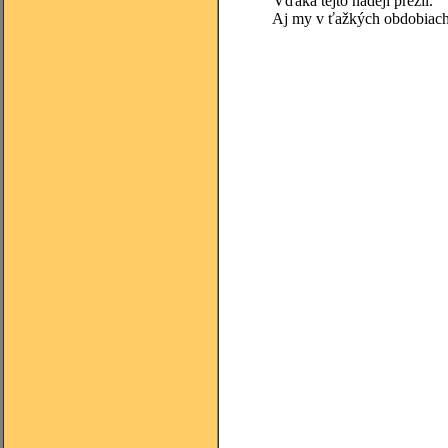
Vďaka tejto nádeji prežil.
Aj my v ťažkých obdobiach živ