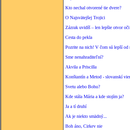
Kto nechal otvorené tie dvere?
O Najsvätejšej Trojici
Zázrak uvidíš – len lepšie otvor oči
Cesta do pekla
Pozrite na nich! V čom sú lepší od 
Sme nenahraditeľní?
Akvila a Priscilla
Konštantín a Metod - slovanskí vie
Svetu alebo Bohu?
Kde stála Mária a kde stojím ja?
Ja a tí druhí
Ak je niekto smädný...
Boh áno, Cirkev nie