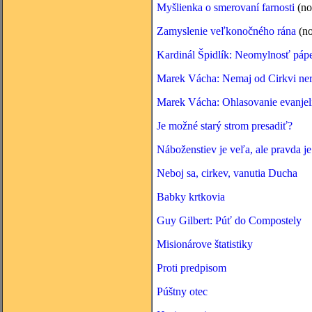
Myšlienka o smerovaní farnosti
(no
Zamyslenie veľkonočného rána
(no
Kardinál Špidlík: Neomylnosť páp
Marek Vácha: Nemaj od Cirkvi ner
Marek Vácha: Ohlasovanie evanjel
Je možné starý strom presadiť?
Náboženstiev je veľa, ale pravda je 
Neboj sa, cirkev, vanutia Ducha
Babky krtkovia
Guy Gilbert: Púť do Compostely
Misionárove štatistiky
Proti predpisom
Púštny otec