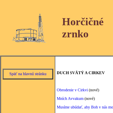
Horčičné
zrnko
DUCH SVÄTÝ A CIRKEV
Späť na hlavnú stránku
Obrodenie v Cirkvi
(nové)
Mních Avvakum
(nové)
Musíme ubúdať, aby Boh v nás mo