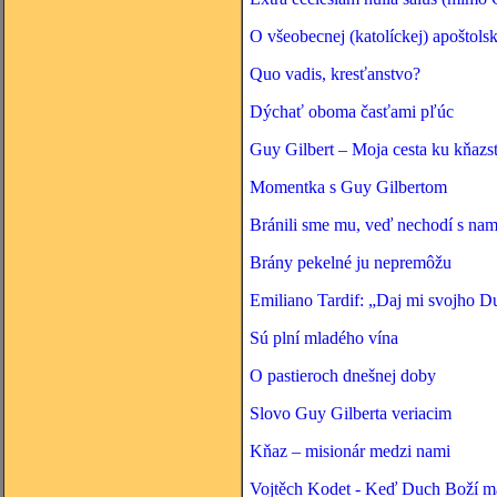
O všeobecnej (katolíckej) apoštolsk
Quo vadis, kresťanstvo?
Dýchať oboma časťami pľúc
Guy Gilbert – Moja cesta ku kňazs
Momentka s Guy Gilbertom
Bránili sme mu, veď nechodí s nam
Brány pekelné ju nepremôžu
Emiliano Tardif: „Daj mi svojho D
Sú plní mladého vína
O pastieroch dnešnej doby
Slovo Guy Gilberta veriacim
Kňaz – misionár medzi nami
Vojtěch Kodet - Keď Duch Boží ma 