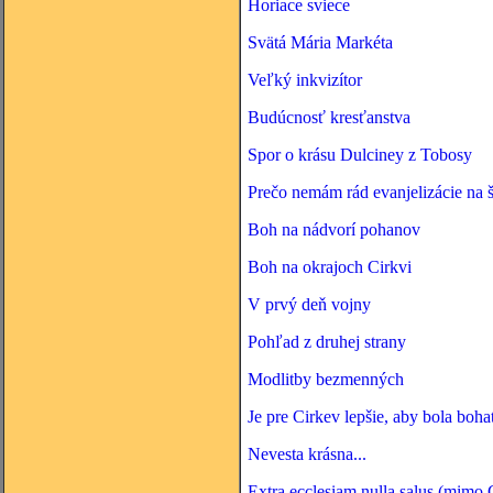
Horiace sviece
Svätá Mária Markéta
Veľký inkvizítor
Budúcnosť kresťanstva
Spor o krásu Dulciney z Tobosy
Prečo nemám rád evanjelizácie na 
Boh na nádvorí pohanov
Boh na okrajoch Cirkvi
V prvý deň vojny
Pohľad z druhej strany
Modlitby bezmenných
Je pre Cirkev lepšie, aby bola boh
Nevesta krásna...
Extra ecclesiam nulla salus (mimo 