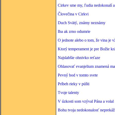
Cirkev sme my, ľudia nedokonalí a 
Človečina v Cirkvi
Duch Svätý, známy neznámy
Iba ak zrno odumrie
O jednote alebo o tom, že vina je 
Ktorý temperament je pre Božie krá
Najslabšie ohnivko reťaze
Ohlasovať evanjelium znamená ma
Pevný bod v tomto svete
Príbeh rieky v púšti
Tvoje talenty
V úzkosti som vzýval Pána a vola
Bohu tvoja nedokonalosť neprekáž