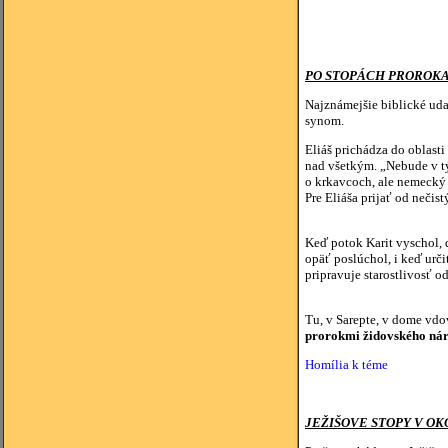
PO STOPÁCH PROROKA
Najznámejšie biblické udal
synom.
Eliáš prichádza do oblasti
nad všetkým. „Nebude v tý
o krkavcoch, ale nemecký i
Pre Eliáša prijať od neči
Keď potok Karit vyschol, 
opäť poslúchol, i keď urči
pripravuje starostlivosť 
Tu, v Sarepte, v dome vdov
prorokmi židovského ná
Homília k téme
JEŽIŠOVE STOPY V OK