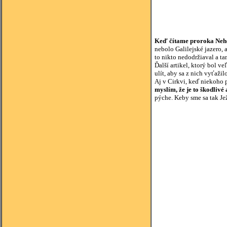
Keď čítame proroka Nehem
nebolo Galilejské jazero, 
to nikto nedodržiaval a t
Ďalší artikel, ktorý bol v
ulít, aby sa z nich vyťaži
Aj v Cirkvi, keď niekoho 
myslím, že je to škodlivé
pýche. Keby sme sa tak Jež