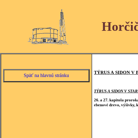
Horči
TÝRUS A SIDON V B
Späť na hlavnú stránku
TÝRUS A SIDON V ST
26. a 27. kapitola proro
ebenové drevo, výšivky, k