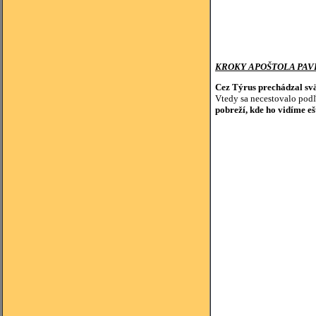
KROKY APOŠTOLA PAV
Cez Týrus prechádzal svät
Vtedy sa necestovalo podľ
pobreží, kde ho vidíme e