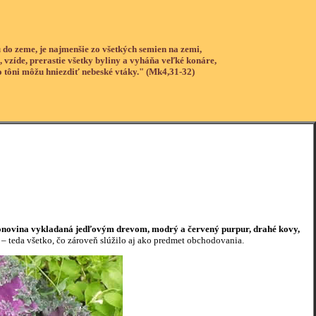
 do zeme, je najmenšie zo všetkých semien na zemi,
, vzíde, prerastie všetky byliny a vyháňa veľké konáre,
o tôni môžu hniezdiť nebeské vtáky." (Mk4,31-32)
 slonovina vykladaná jedľovým drevom, modrý a červený purpur, drahé kovy,
– teda všetko, čo zároveň slúžilo aj ako predmet obchodovania.