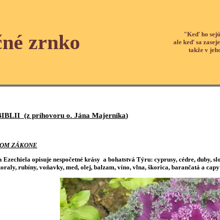
"Keď ho sejú
čné zrnko
ale keď sa zaseje
takže v jeh
IBLII
(z príhovoru o. Jána Majerníka
)
AROM ZÁKONE
ka Ezechiela opisuje nespočetné krásy a bohatstvá Týru: cyprusy, cédre, duby,
oraly, rubíny, voňavky, med, olej, balzam, víno, vlna, škorica, barančatá a capy