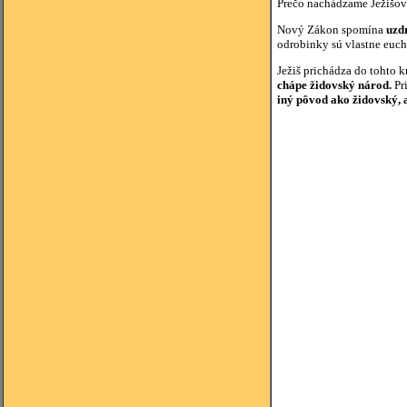
Prečo nachádzame Ježišove
Nový Zákon spomína
uzd
odrobinky sú vlastne eucha
Ježiš prichádza do tohto 
chápe židovský národ.
Pr
iný pôvod ako židovský, a