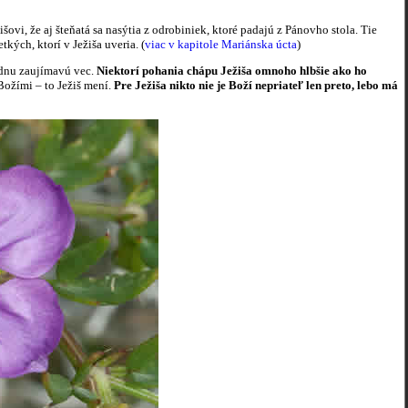
šovi, že aj šteňatá sa nasýtia z odrobiniek, ktoré padajú z Pánovho stola. Tie
kých, ktorí v Ježiša uveria. (
viac v kapitole Mariánska úcta
)
jednu zaujímavú vec.
Niektorí pohania chápu Ježiša omnoho hlbšie ako ho
Božími – to Ježiš mení.
Pre Ježiša nikto nie je Boží nepriateľ len preto, lebo má