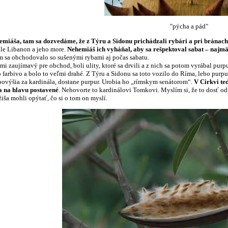
"pýcha a pád"
iáša, tam sa dozvedáme, že z Týru a Sidonu prichádzali rybári a pri bránach 
ale Libanon a jeho more.
Nehemiáš ich vyháňal, aby sa rešpektoval sabat – najm
am sa obchodovalo so sušenými rybami aj počas sabatu.
eľmi zaujímavý pre obchod, boli ulity, ktoré sa drvili a z nich sa potom vyrábal pur
lo farbivo a bolo to veľmi drahé. Z Týru a Sidonu sa toto vozilo do Ríma, lebo purpu
povýšia za kardinála, dostane purpur. Urobia ho „rímskym senátorom“.
V Cirkvi te
 a na hlavu postavené
. Nehovorte to kardinálovi Tomkovi. Myslím si, že to dosť odp
iša mohli opýtať, čo si o tom on myslí.