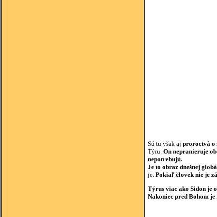
Sú tu však aj
proroctvá o 
Týru.
On nepranieruje obc
nepotrebujú.
Je to obraz dnešnej globá
je.
Pokiaľ človek nie je z
Týrus viac ako Sidon je 
Nakoniec pred Bohom je 