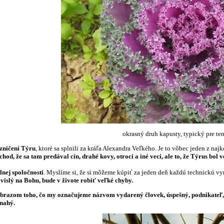
okrasný druh kapusty, typický pre te
zničení Týru
, ktoré sa splnili za kráľa Alexandra Veľkého. Je to vôbec jeden z n
hod, že sa tam predával cín, drahé kovy, otroci a iné veci, ale to, že Týrus bol 
lnej spoločnosti
. Myslíme si, že si môžeme kúpiť za jeden deň každú technickú vymo
ávislý na Bohu, bude v živote robiť veľké chyby.
obrazom toho, čo my označujeme názvom vydarený človek, úspešný, podnikateľ, k
nahý.