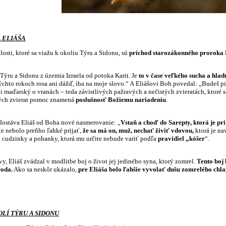
 ELIÁŠA
osti, ktoré sa viažu k okoliu Týru a Sidonu, sú
príchod starozákonného proroka 
 Týru a Sidonu z územia Izraela od potoka Karit. Je
to v čase veľkého sucha a hlad
chto rokoch rosa ani dážď, iba na moje slovo.“ A Eliášovi Boh povedal: „Budeš pi
 maďarský o vranách – teda závistlivých pažravých a nečistých zvieratách, ktoré sa n
stých zvierat pomoc znamená
poslušnosť Božiemu nariadeniu
.
dostáva Eliáš od Boha nové nasmerovanie: „
Vstaň a choď do Sarepty, ktorá je pr
te nebolo preňho ľahké prijať,
že sa má on, muž, nechať živiť vdovou,
ktorá je na
od cudzinky a pohanky, ktorá mu určite nebude variť podľa
pravidiel „kóšer
“.
y, Eliáš zvádzal v modlitbe boj o život jej jediného syna, ktorý zomrel.
Tento boj
roda.
Ako sa neskôr ukázalo,
pre Eliáša bolo ľahšie vyvolať dušu zomrelého ch
OLÍ TÝRU A SIDONU