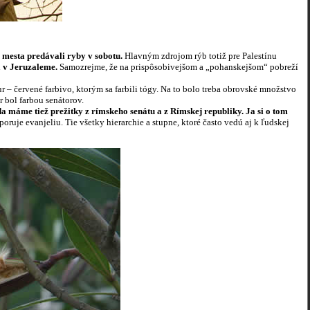
mesta predávali ryby v sobotu.
Hlavným zdrojom rýb totiž pre Palestínu
ä v Jeruzaleme.
Samozrejme, že na prispôsobivejšom a „pohanskejšom“ pobreží
pur – červené farbivo, ktorým sa farbili tógy. Na to bolo treba obrovské množstvo
r bol farbou senátorov.
da máme tiež prežitky z rímskeho senátu a z Rímskej republiky. Ja si o tom
oruje evanjeliu. Tie všetky hierarchie a stupne, ktoré často vedú aj k ľudskej