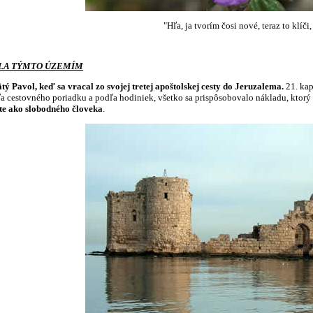
"Hľa, ja tvorím čosi nové, teraz to klíči
LA TÝMTO ÚZEMÍM
ý Pavol, keď sa vracal zo svojej tretej apoštolskej cesty do Jeruzalema.
21. kap
a cestovného poriadku a podľa hodiniek, všetko sa prispôsobovalo nákladu, ktorý 
šte ako slobodného človeka
.