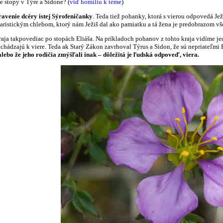
 stopy v Týre a Sidone? (
viď homíliu k téme
)
ravenie dcéry istej Sýrofeničanky
. Teda tiež pohanky, ktorá s vierou odpovedá Ježi
ristickým chlebom, ktorý nám Ježiš dal ako pamiatku a tá žena je predobrazom všet
kraja takpovediac po stopách Eliáša. Na príkladoch pohanov z tohto kraja vidíme 
ichádzajú k viere. Teda ak Starý Zákon zavrhoval Týrus a Sidon, že sú nepriateľmi 
lebo že jeho rodičia zmýšľali inak – dôležitá je ľudská odpoveď, viera.