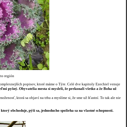
nto región
ajkomplexnejších popisov, ktoré máme o Týre. Celé dve kapitoly Ezechiel venuje
veľmi pyšný. Obyvatelia mesta si mysleli, že prekonali všetko a že Boha už
ženosť, ktorá sa objaví na trhu a myslíme si, že sme už šťastní. To tak ale nie
torý obchoduje, pýši sa, jednoducho spolieha sa na vlastné schopnosti.