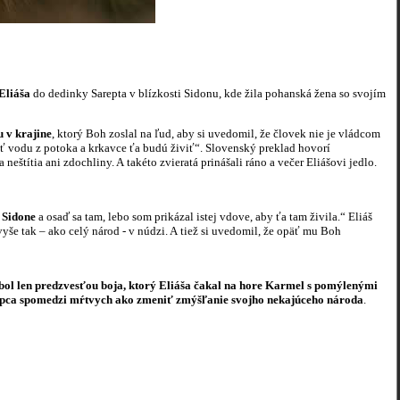
Eliáša
do dedinky Sarepta v blízkosti Sidonu, kde žila pohanská žena so svojím
u v krajine
, ktorý Boh zoslal na ľud, aby si uvedomil, že človek nie je vládcom
ť vodu z potoka a krkavce ťa budú živiť“. Slovenský preklad hovorí
eštítia ani zdochliny. A takéto zvieratá prinášali ráno a večer Eliášovi jedlo.
i Sidone
a osaď sa tam, lebo som prikázal istej vdove, aby ťa tam živila.“ Eliáš
vyše tak – ako celý národ - v núdzi. A tiež si uvedomil, že opäť mu Boh
 bol len predzvesťou boja, ktorý Eliáša čakal na hore Karmel s pomýlenými
lapca spomedzi mŕtvych ako zmeniť zmýšľanie svojho nekajúceho národa
.