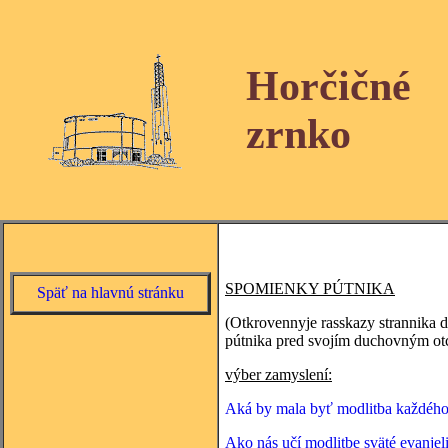
Horčičné
zrnko
SPOMIENKY PÚTNIKA
Späť na hlavnú stránku
(Otkrovennyje rasskazy strannika
pútnika pred svojím duchovným otc
výber zamyslení:
Aká by mala byť modlitba každého
Ako nás učí modlitbe sväté evanje