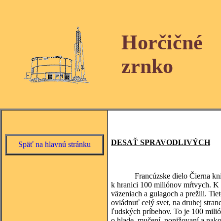
Horčičné
zrnko
DESAŤ SPRAVODLIVÝCH
Späť na hlavnú stránku
Francúzske dielo Čierna kniha ko
k hranici 100 miliónov mŕtvych. K 
väzeniach a gulagoch a prežili. Tie
ovládnuť celý svet, na druhej stran
ľudských príbehov. To je 100 milión
o hlade, mučení, ponižovaní a nako