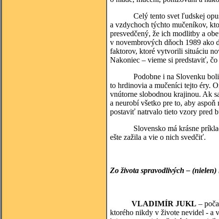
Celý tento svet ľudskej opusteno
a vzdychoch týchto mučeníkov, ktor
presvedčený, že ich modlitby a obe
v novembrových dňoch 1989 ako dom
faktorov, ktoré vytvorili situáciu 
Nakoniec – vieme si predstaviť, čo
Podobne i na Slovenku boli počas
to hrdinovia a mučeníci tejto éry.
vnútorne slobodnou krajinou. Ak s
a neurobí všetko pre to, aby aspoň 
postaviť natrvalo tieto vzory pred 
Slovensko má krásne príklady m
ešte zažila a vie o nich svedčiť.
Zo života spravodlivých – (nielen)
VLADIMÍR JUKL
– poča
ktorého nikdy v živote nevidel - a