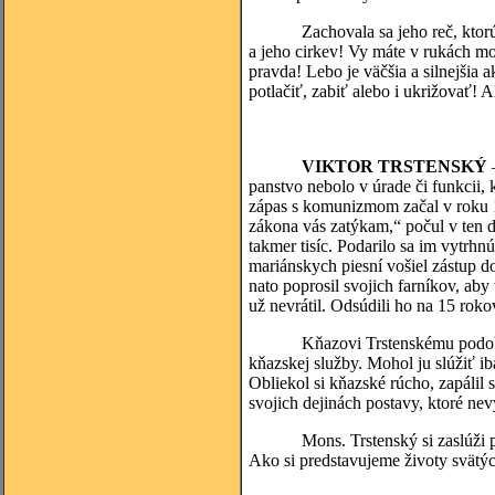
Zachovala sa jeho reč, ktorú pred
a jeho cirkev! Vy máte v rukách m
pravda! Lebo je väčšia a silnejšia 
potlačiť, zabiť alebo i ukrižovať! 
VIKTOR TRSTENSKÝ
–
panstvo nebolo v úrade či funkcii,
zápas s komunizmom začal v roku 
zákona vás zatýkam,“ počul v ten de
takmer tisíc. Podarilo sa im vytrh
mariánskych piesní vošiel zástup do
nato poprosil svojich farníkov, aby
už nevrátil. Odsúdili ho na 15 roko
Kňazovi Trstenskému podobne ak
kňazskej služby. Mohol ju slúžiť iba
Obliekol si kňazské rúcho, zapálil
svojich dejinách postavy, ktoré nevy
Mons. Trstenský si zaslúži patri
Ako si predstavujeme životy svätý