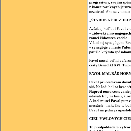
progresívny, svojim spôs
z konzervatívnych jeruz
nezniesol. Ako sa v tomto
„ŠTYRIDSAŤ BEZ JED
Avšak aj keď bol Pavol v o
v židovských synagógach. 
rámci židovstva vedelo.
V žiadnej synagóge to Pav
v synagóge v meste Pafos
patrilo k týmto spôsobo
Pavol musel veľmi veľa zni
cesty Benedikt XVI. Tu pr
PAVOL MAL RÁD HORY
Pavol pri cestovaní dáva
súš.
Na lodi bol za bezpeč
Naproti tomu cestovanie p
udávali tipy na hostí, kto
A keď musel Pavol putova
mestách – nakoľko to bolo
Pavol na jednej z apošto
CIEĽ PAVLOVÝCH CIE
To predpokladalo vytvori