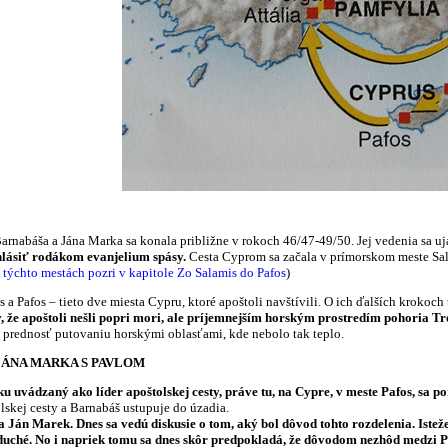
Barnabáša a Jána Marka sa konala približne v rokoch 46/47-49/50. Jej vedenia sa u
 ohlásiť rodákom evanjelium spásy.
Cesta Cyprom sa začala v prímorskom meste Salam
o týchto mestách pozri v kapitole Zo Salamis do Pafos
)
s a Pafos – tieto dve miesta Cypru, ktoré apoštoli navštívili. O ich ďalších krok
že apoštoli nešli popri mori, ale príjemnejším horským prostredím pohoria T
 prednosť putovaniu horskými oblasťami, kde nebolo tak teplo.
ÁNA MARKA S PAVLOM
u uvádzaný ako líder apoštolskej cesty, práve tu, na Cypre, v meste Pafos, sa 
skej cesty a Barnabáš ustupuje do úzadia.
a Ján Marek. Dnes sa vedú diskusie o tom, aký bol dôvod tohto rozdelenia. Iste
oduché. No i napriek tomu sa dnes skôr predpokladá, že dôvodom nezhôd medzi