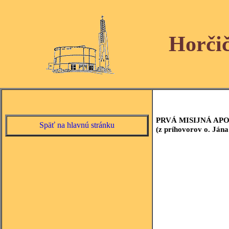
Horči
PRVÁ MISIJNÁ APO
Späť na hlavnú stránku
(z príhovorov o. Ján