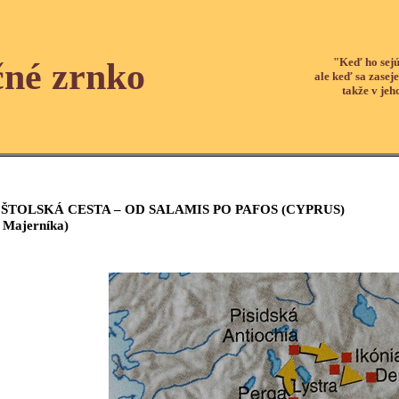
"Keď ho sejú
čné zrnko
ale keď sa zaseje
takže v jeh
ŠTOLSKÁ CESTA – OD SALAMIS PO PAFOS (CYPRUS)
a Majerníka)