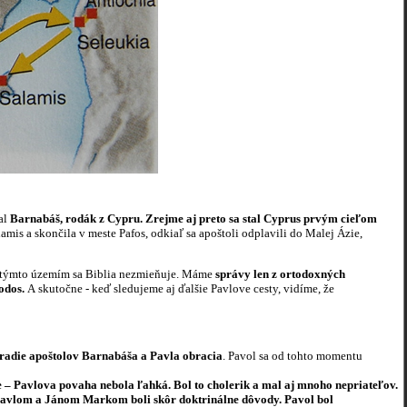
jal
Barnabáš,
rodák z Cypru. Zrejme aj preto sa stal Cyprus prvým cieľom
is a skončila v meste Pafos, odkiaľ sa apoštoli odplavili do Malej Ázie,
och týmto územím sa Biblia nezmieňuje. Máme
správy len z ortodoxných
rodos.
A skutočne - keď sledujeme aj ďalšie Pavlove cesty, vidíme, že
poradie apoštolov Barnabáša a Pavla obracia
. Pavol sa od tohto momentu
že – Pavlova povaha nebola ľahká. Bol to cholerik a mal aj mnoho nepriateľov.
 Pavlom a Jánom Markom boli skôr doktrinálne dôvody. Pavol bol