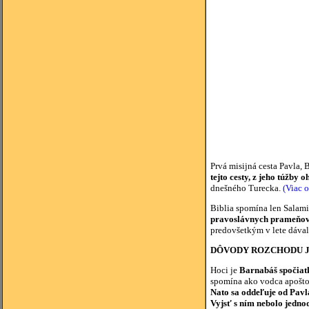
Prvá misijná cesta Pavla, 
tejto cesty, z jeho túžby
dnešného Turecka.
(Viac 
Biblia spomína len Salami
pravoslávnych prameňov, 
predovšetkým v lete dával
DÔVODY ROZCHODU J
Hoci je
Barnabáš spočiatk
spomína ako vodca apoštol
Nato sa oddeľuje od Pavl
Vyjsť s ním nebolo jedn