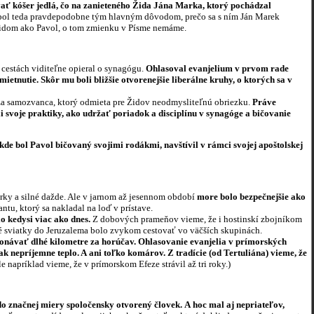
vať kóšer jedlá, čo na zanieteného Žida Jána Marka, ktorý pochádzal
bol teda pravdepodobne tým hlavným dôvodom, prečo sa s ním Ján Marek
 Židom ako Pavol, o tom zmienku v Písme nemáme.
h cestách viditeľne opieral o synagógu.
Ohlasoval evanjelium v prvom rade
etnutie. Skôr mu boli bližšie otvorenejšie liberálne kruhy, o ktorých sa v
 za samozvanca, ktorý odmieta pre Židov neodmysliteľnú obriezku.
Práve
i svoje praktiky, ako udržať poriadok a disciplínu v synagóge a bičovanie
 kde bol Pavol bičovaný svojimi rodákmi, navštívil v rámci svojej apoštolskej
búrky a silné dažde. Ale v jarnom až jesennom období
more bolo bezpečnejšie ako
tu, ktorý sa nakladal na loď v prístave.
o kedysi viac ako dnes.
Z dobových prameňov vieme, že i hostinskí zbojníkom
eľké sviatky do Jeruzalema bolo zvykom cestovať vo väčších skupinách.
konávať dlhé kilometre za horúčav. Ohlasovanie evanjelia v prímorských
k nepríjemne teplo. A ani toľko komárov. Z tradície (od Tertuliána) vieme, že
e napríklad vieme, že v prímorskom Efeze strávil až tri roky.)
do značnej miery spoločensky otvorený človek.
A hoc mal aj nepriateľov,