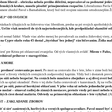
obom liberál – obriezka nebola preňho dôležitá, nepovažoval za podstatné jedá
alemských kruhov, muselo pôsobiť prinajmenšom rozpačito.
Liberalizmus Pavla 
 smere zhodol Pavol s Barnabášom, ktorý bol tiež svojimi názormi ortodoxnejším
NEJ“ OD SVOJICH
tázkach týkajúcich sa židovstva viac liberálom, predsa sa pri svojich apoštolskýc
Určite však nemieril do tých najortodoxnejších, kde predpokladal okamžité odmi
ol nemal ľahké. Všade viac alebo menej ho považovali za zradcu židovskej viery,
 na Cypre okolo roku 45 dostal „štyridsať bez jednej“ rán bičovaním.
Židia mal
m
.
esť pre Krista pri ohlasovaní evanjelia. Od tých vlastných zvlášť.
Miesto v Pafos,
edniesol príhovor v starogréčtine.
 A MORE
l prednosť cestovaniu po mori.
Po mori sa cestovalo iba v lete, lebo v zime boli 
nosť a životy všetkých cestujúcich zodpovedný kapitán. Vždy bol i dostatok provian
o súši nebolo bezpečné. Na cestách bolo množstvo zbojníkov a aj divej zveri bol
rých sa oplatí okradnúť. Preto v tej dobe ľudia cestovávali v karavánach. Aj na v
ť po súši, putoval horskými oblasťami. V jeho veku už nebolo jednoduché pre
 možné – situoval radšej do zimných mesiacov, pretože vtedy pri mori nebolo ta
lských ciest dostal maláriu. Odvtedy sa prímorským oblastiam v lete vyhýbal.
(Al
ST – ZAKLADANIE ZBOROV
ť si sieť zanietených, horlivých a verných spolupracovníkov. Pavol musel byť 