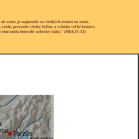
 do zeme, je najmenšie zo všetkých semien na zemi,
, vzíde, prerastie všetky byliny a vyháňa veľké konáre,
o tôni môžu hniezdiť nebeské vtáky." (Mk4,31-32)