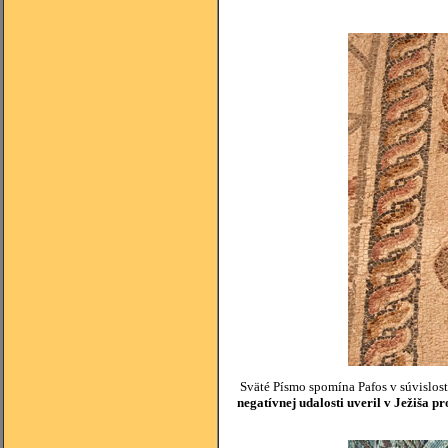
Sväté Písmo spomína Pafos v súvislost
negatívnej udalosti uveril v Ježiša p