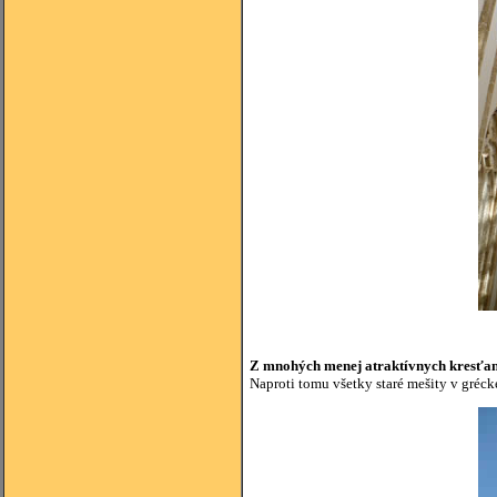
Z mnohých menej atraktívnych kresťansk
Naproti tomu všetky staré mešity v gréck