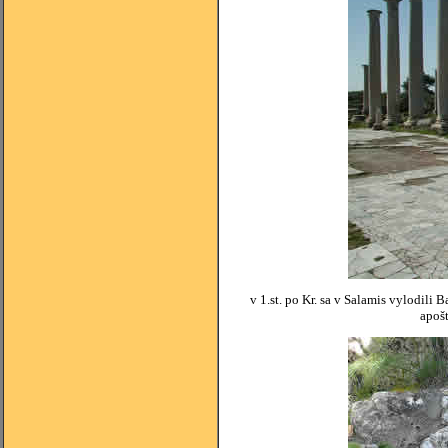
v 1.st. po Kr. sa v Salamis vylodil
apošt