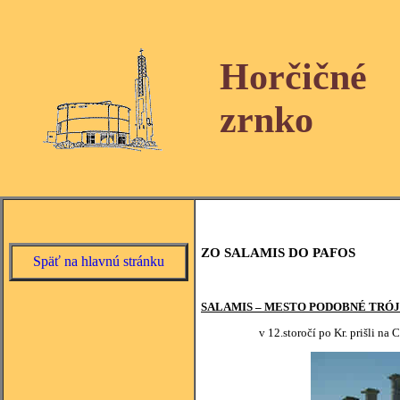
Horčičné
zrnko
ZO SALAMIS DO PAFOS
Späť na hlavnú stránku
SALAMIS – MESTO PODOBNÉ TRÓJ
v 12.storočí po Kr. prišli na